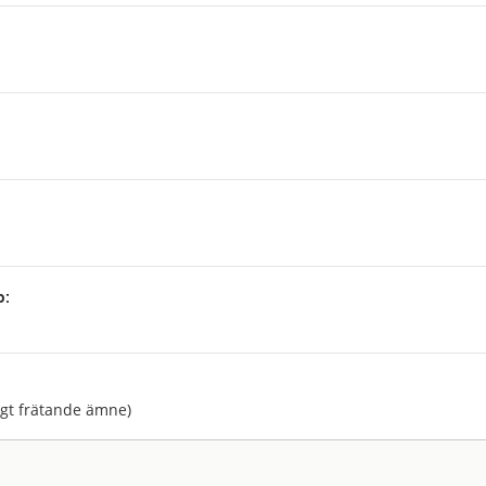
p:
:
agt frätande ämne)