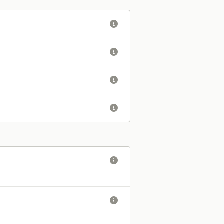





