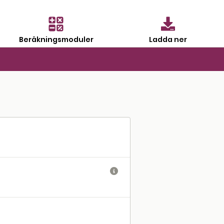
Beräkningsmoduler
Ladda ner
