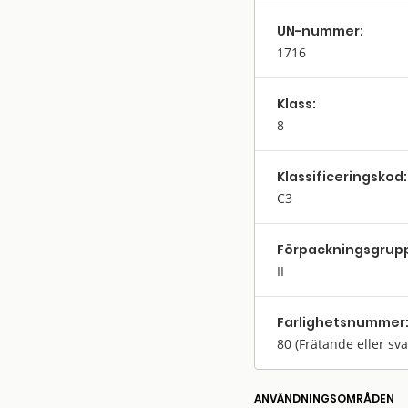
UN-nummer:
1716
Klass:
8
Klassifi­cerings­kod:
C3
Förpack­nings­grup
II
Farlighets­nummer
80
(Frätande eller sv
ANVÄNDNINGS­OMRÅDEN