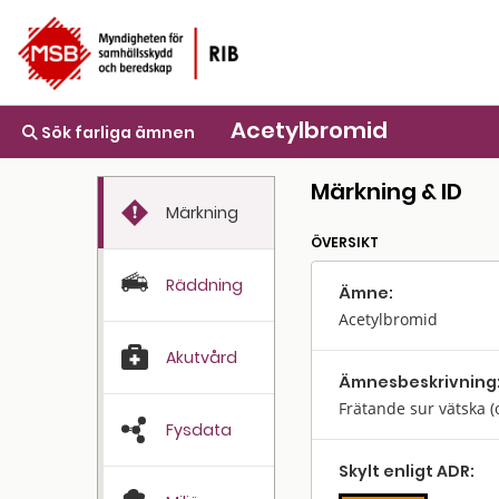
Acetylbromid
Sök farliga ämnen
Märkning & ID
Märkning
ÖVERSIKT
Räddning
Ämne:
Acetylbromid
Akutvård
Ämnes­beskrivning
Frätande sur vätska (
Fysdata
Skylt enligt ADR: