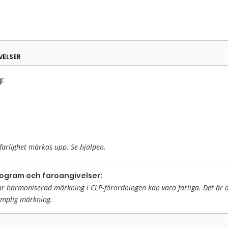
VELSER
:
farlighet märkas upp. Se hjälpen.
togram och faroangivelser:
harmoniserad märkning i CLP-förordningen kan vara farliga. Det är då 
ämplig märkning.