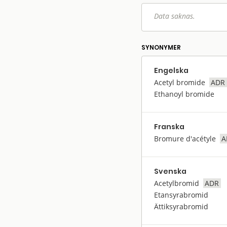
Data saknas.
SYNONYMER
Engelska
Acetyl bromide
ADR
Ethanoyl bromide
Franska
Bromure d'acétyle
A
Svenska
Acetylbromid
ADR
Etansyrabromid
Ättiksyrabromid