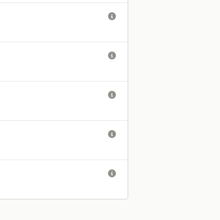




