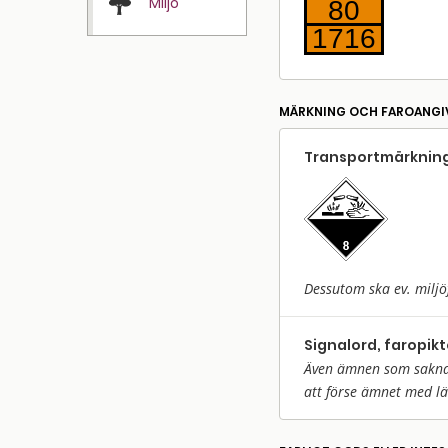
Miljö
80
1716
MÄRKNING OCH FAROANGI
Transport­märkning
Dessutom ska ev. miljö
Signalord, faropik
Även ämnen som saknar 
att förse ämnet med l