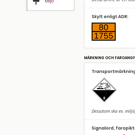
Miljö
Skylt enligt ADR:
80
1755
MÄRKNING OCH FAROANGI
Transport­märkning
Dessutom ska ev. miljö
Signalord, faropik