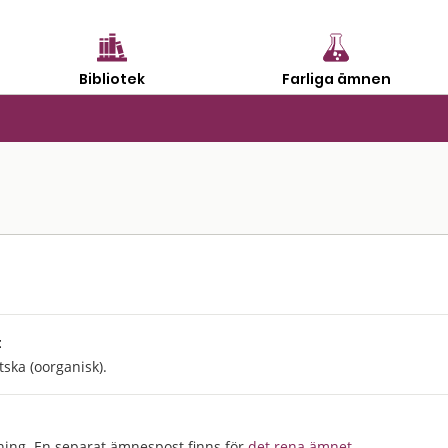
Bibliotek
Farliga ämnen
:
tska (oorganisk).
ning. En separat ämnespost finns för
det rena ämnet
.