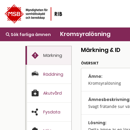
Kromsyralösning
Sök farliga ämnen
Märkning & ID
Märkning
ÖVERSIKT
Räddning
Ämne:
Kromsyralösning
Akutvård
Ämnes­beskrivning
Svagt frätande sur vä
Fysdata
Lösning:
Detta ämne är en lös