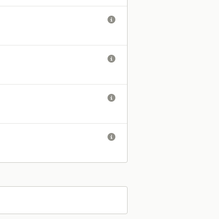



