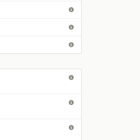





