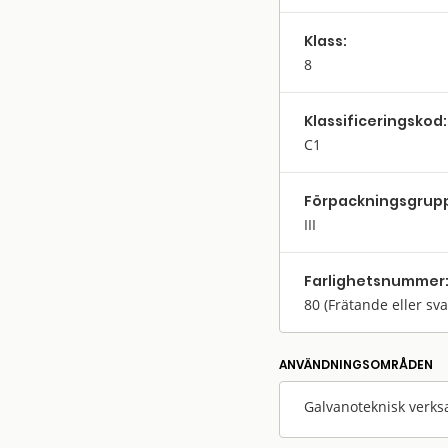
Klass:
8
Klassifi­cerings­kod:
C1
Förpack­nings­grup
III
Farlighets­nummer
80
(Frätande eller sv
ANVÄNDNINGS­OMRÅDEN
Galvanoteknisk verks