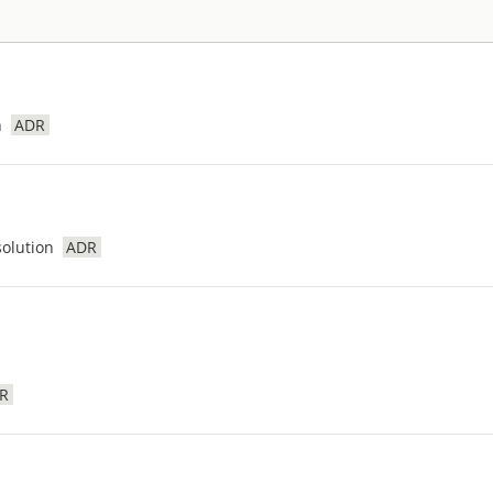
n
ADR
olution
ADR
R