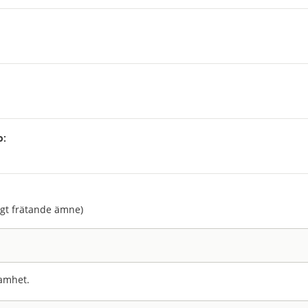
p:
:
agt frätande ämne)
amhet.