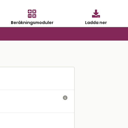
Beräkningsmoduler
Ladda ner
