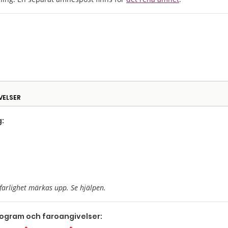
VELSER
:
farlighet märkas upp. Se hjälpen.
togram och faroangivelser: