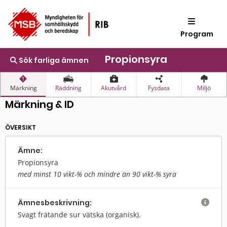
Program
Propionsyra
Sök farliga ämnen
Märkning
Räddning
Akutvård
Fysdata
Miljö
Märkning & ID
ÖVERSIKT
Ämne:
Propionsyra
med minst 10 vikt-% och mindre än 90 vikt-% syra
Ämnes­beskrivning:

Svagt frätande sur vätska (organisk).