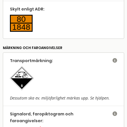
Skylt enligt ADR:
80
1848
MÄRKNING OCH FAROANGIVELSER
Transport­märkning:

Dessutom ska ev. miljöfarlighet märkas upp. Se hjälpen.
Signalord, faropiktogram och

faroangivelser: