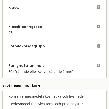
Klass:

8
Klassifi­cerings­kod:

C3
Förpack­nings­grupp:

III
Farlighets­nummer:

80
(Frätande eller svagt frätande ämne)
ANVÄNDNINGS­OMRÅDEN
Konserveringsmedel i kosmetika och livsmedel.
Skyddsmedel för kylvattens- och processystem.