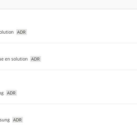
olution
ADR
ue en solution
ADR
ng
ADR
ösung
ADR