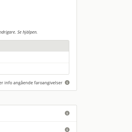
drigare. Se hjälpen.
r info angående faroangivelser


