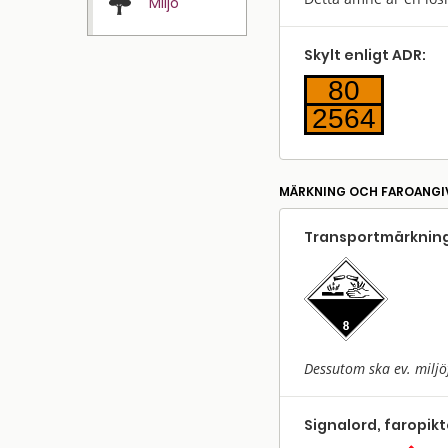
Miljö
Skylt enligt ADR:
80
2564
MÄRKNING OCH FAROANGI
Transport­märkning
Dessutom ska ev. miljö
Signalord, faropik