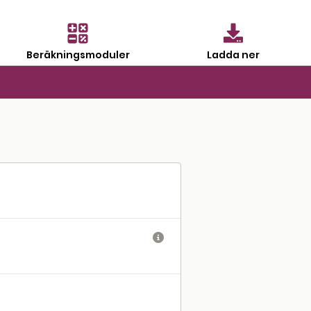
Beräkningsmoduler
Ladda ner
