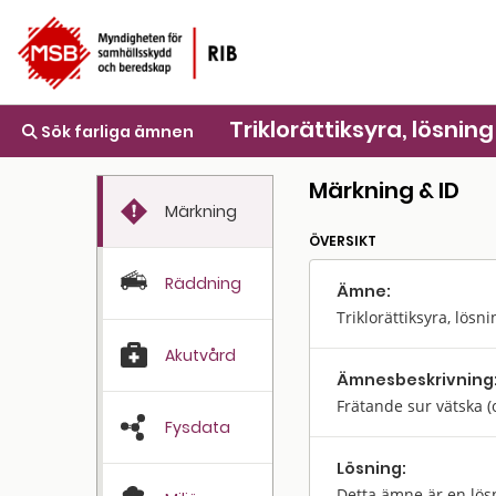
Triklorättiksyra, lösning
Sök farliga ämnen
Märkning & ID
Märkning
ÖVERSIKT
Räddning
Ämne:
Triklorättiksyra, lösni
Akutvård
Ämnes­beskrivning
Frätande sur vätska (
Fysdata
Lösning:
Detta ämne är en lös