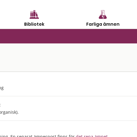
Bibliotek
Farliga ämnen
ng
:
organisk).
ning. En separat ämnespost finns för
det rena ämnet
.