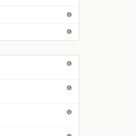




