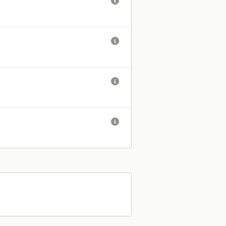



