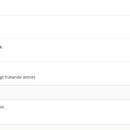
p:
:
agt frätande ämne)
ka.