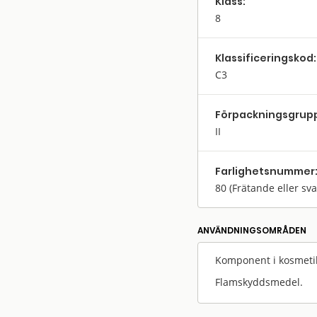
Klass:
8
Klassifi­cerings­kod:
C3
Förpack­nings­grup
II
Farlighets­nummer
80
(Frätande eller sv
ANVÄNDNINGS­OMRÅDEN
Komponent i kosmeti
Flamskyddsmedel.