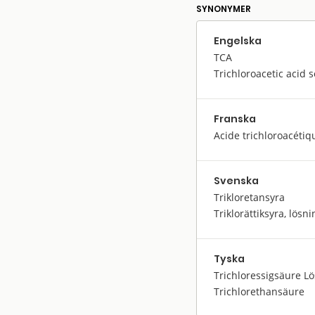
SYNONYMER
Engelska
TCA
Trichloroacetic acid s
Franska
Acide trichloroacétiq
Svenska
Trikloretansyra
Triklorättiksyra, lösni
Tyska
Trichloressigsäure L
Trichlorethansäure