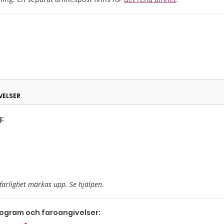
VELSER
:
farlighet märkas upp. Se hjälpen.
togram och faroangivelser: