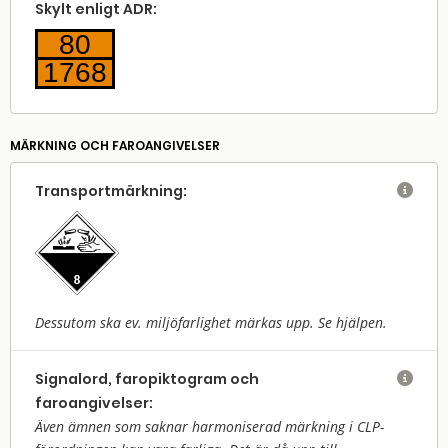
Skylt enligt ADR:
80
1768
MÄRKNING OCH FAROANGIVELSER
Transport­märkning:

Dessutom ska ev. miljöfarlighet märkas upp. Se hjälpen.
Signalord, faropiktogram och

faroangivelser:
Även ämnen som saknar harmoniserad märkning i CLP-