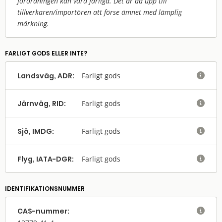
förordningen kan vara farliga. Det är då upp till
tillverkaren/
importören att förse ämnet med lämplig
märkning.
FARLIGT GODS ELLER INTE?
Landsväg, ADR:
Farligt gods

Järnväg, RID:
Farligt gods

Sjö, IMDG:
Farligt gods

Flyg, IATA-DGR:
Farligt gods

IDENTIFIKATIONSNUMMER
CAS-nummer:
