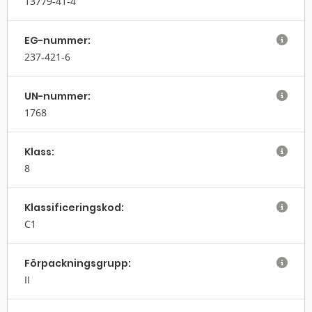
13779-41-4
EG-nummer:

237-421-6
UN-nummer:

1768
Klass:

8
Klassifi­cerings­kod:

C1
Förpack­nings­grupp:

II