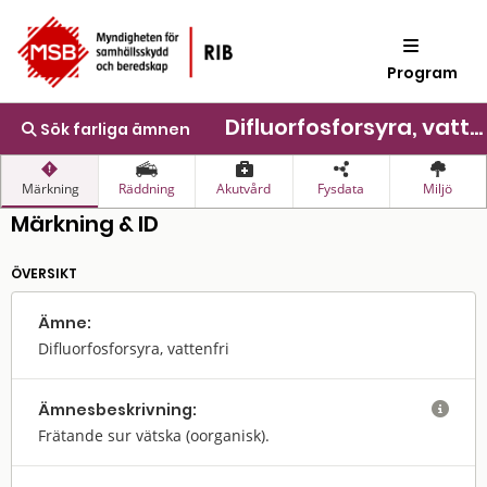
Program
Difluorfosforsyra, vattenfri
Sök farliga ämnen
Märkning
Räddning
Akutvård
Fysdata
Miljö
Märkning & ID
ÖVERSIKT
Ämne:
Difluorfosforsyra, vattenfri
Ämnes­beskrivning:

Frätande sur vätska (oorganisk).