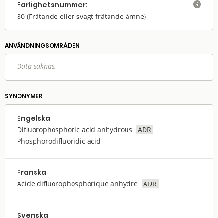
Farlighets­nummer:

80
(Frätande eller svagt frätande ämne)
ANVÄNDNINGS­OMRÅDEN
Data saknas.
SYNONYMER
Engelska
Difluorophosphoric acid anhydrous
ADR
Phosphorodifluoridic acid
Franska
Acide difluorophosphorique anhydre
ADR
Svenska