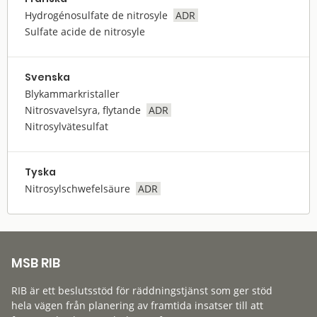
Hydrogénosulfate de nitrosyle
ADR
Sulfate acide de nitrosyle
Svenska
Blykammarkristaller
Nitrosvavelsyra, flytande
ADR
Nitrosylvätesulfat
Tyska
Nitrosylschwefelsäure
ADR
MSB RIB
RIB är ett beslutsstöd för räddningstjänst som ger stöd
hela vägen från planering av framtida insatser till att