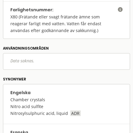
Farlighets­nummer:

X80
(Frätande eller svagt frätande ämne som
reagerar farligt med vatten. Vatten får endast
användas efter godkännande av sakkunnig.)
ANVÄNDNINGS­OMRÅDEN
Data saknas.
SYNONYMER
Engelska
Chamber crystals
Nitro acid sulfite
Nitrosylsulphuric acid, liquid
ADR
Franska