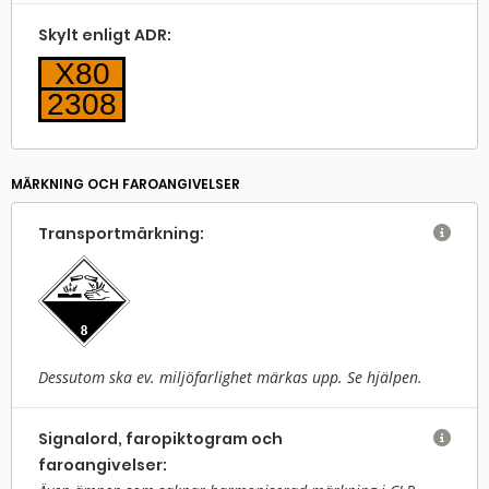
Skylt enligt ADR:
X80
2308
MÄRKNING OCH FAROANGIVELSER
Transport­märkning:

Dessutom ska ev. miljöfarlighet märkas upp. Se hjälpen.
Signalord, faropiktogram och

faroangivelser: