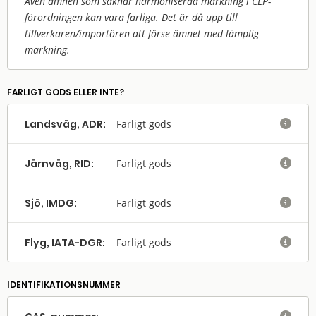
Även ämnen som saknar harmoniserad märkning i CLP-
förordningen kan vara farliga. Det är då upp till
tillverkaren/
importören att förse ämnet med lämplig
märkning.
FARLIGT GODS ELLER INTE?
Landsväg, ADR:
Farligt gods

Järnväg, RID:
Farligt gods

Sjö, IMDG:
Farligt gods

Flyg, IATA-DGR:
Farligt gods

IDENTIFIKATIONSNUMMER