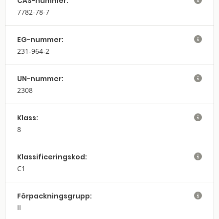
CAS-nummer:

7782-78-7
EG-nummer:

231-964-2
UN-nummer:

2308
Klass:

8
Klassifi­cerings­kod:

C1
Förpack­nings­grupp:

II