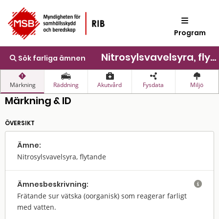
Program
Nitrosylsvavelsyra, flytande
Sök farliga ämnen
Märkning
Räddning
Akutvård
Fysdata
Miljö
Märkning & ID
ÖVERSIKT
Ämne:
Nitrosylsvavelsyra, flytande
Ämnes­beskrivning:

Frätande sur vätska (oorganisk) som reagerar farligt
med vatten.