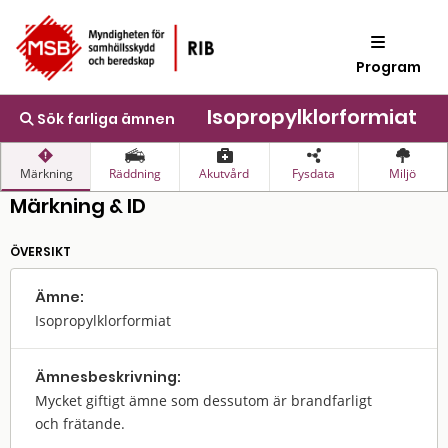
Program
Isopropylklorformiat
Sök farliga ämnen
Märkning
Räddning
Akutvård
Fysdata
Miljö
Märkning & ID
ÖVERSIKT
Ämne:
Isopropylklorformiat
Ämnes­beskrivning:
Mycket giftigt ämne som dessutom är brandfarligt
och frätande.