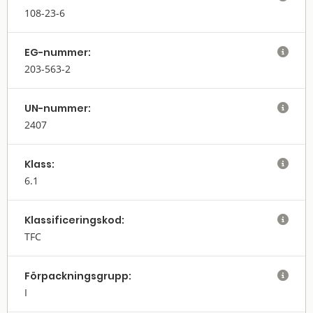
108-23-6
EG-nummer:

203-563-2
UN-nummer:

2407
Klass:

6.1
Klassifi­cerings­kod:

TFC
Förpack­nings­grupp:

I