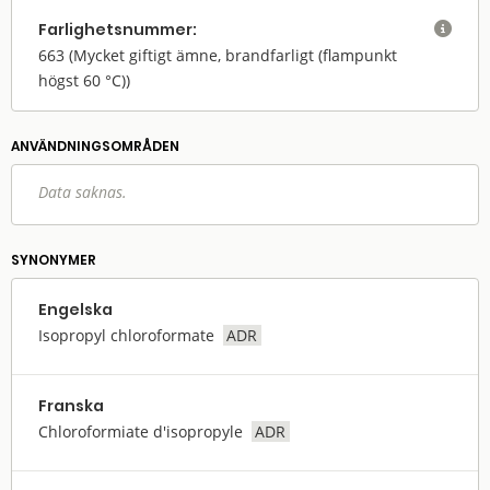
Farlighets­nummer:

663
(Mycket giftigt ämne, brandfarligt (flampunkt
högst 60 °C))
ANVÄNDNINGS­OMRÅDEN
Data saknas.
SYNONYMER
Engelska
Isopropyl chloroformate
ADR
Franska
Chloroformiate d'isopropyle
ADR