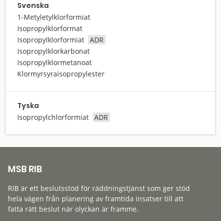
Svenska
1-Metyletylklorformiat
Isopropylklorformat
Isopropylklorformiat
ADR
Isopropylklorkarbonat
Isopropylklormetanoat
Klormyrsyraisopropylester
Tyska
Isopropylchlorformiat
ADR
MSB RIB
RIB är ett beslutsstöd för räddningstjänst som ger stöd
hela vägen från planering av framtida insatser till att
fatta rätt beslut när olyckan är framme.