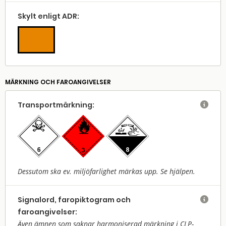
Skylt enligt ADR:
MÄRKNING OCH FAROANGIVELSER
Transport­märkning:

Dessutom ska ev. miljöfarlighet märkas upp. Se hjälpen.
Signalord, faropiktogram och

faroangivelser:
Även ämnen som saknar harmoniserad märkning i CLP-