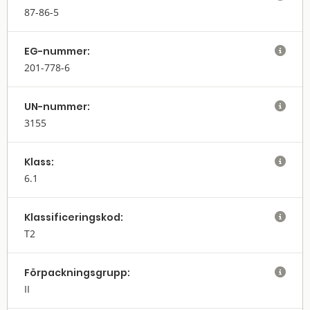
87-86-5
EG-nummer:

201-778-6
UN-nummer:

3155
Klass:

6.1
Klassifi­cerings­kod:

T2
Förpack­nings­grupp:

II