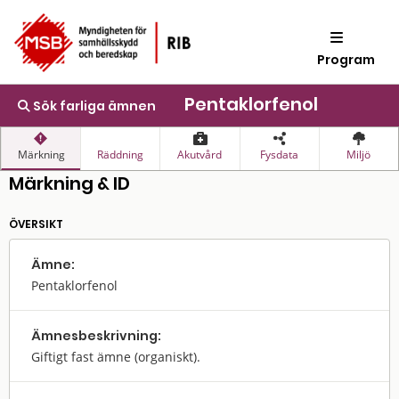
Program
Pentaklorfenol
Sök farliga ämnen
Märkning
Räddning
Akutvård
Fysdata
Miljö
Märkning & ID
ÖVERSIKT
Ämne:
Pentaklorfenol
Ämnes­beskrivning:
Giftigt fast ämne (organiskt).