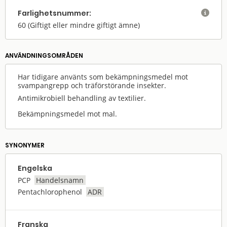
Farlighets­nummer:

60
(Giftigt eller mindre giftigt ämne)
ANVÄNDNINGS­OMRÅDEN
Har tidigare använts som bekämpningsmedel mot
svampangrepp och träförstörande insekter.
Antimikrobiell behandling av textilier.
Bekämpningsmedel mot mal.
SYNONYMER
Engelska
PCP
Handelsnamn
Pentachlorophenol
ADR
Franska