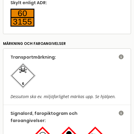
Skylt enligt ADR:
60
3155
MÄRKNING OCH FAROANGIVELSER
Transport­märkning:

Dessutom ska ev. miljöfarlighet märkas upp. Se hjälpen.
Signalord, faropiktogram och

faroangivelser: