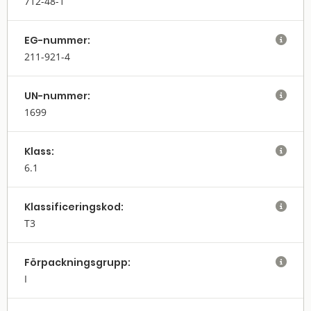
712-48-1
EG-nummer:

211-921-4
UN-nummer:

1699
Klass:

6.1
Klassifi­cerings­kod:

T3
Förpack­nings­grupp:

I