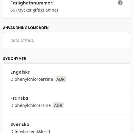
Farlighets­nummer:

66
(Mycket giftigt ämne)
ANVÄNDNINGS­OMRÅDEN
Data saknas.
SYNONYMER
Engelska
Diphenylchloroarsine
ADR
Franska
Diphénylchlorarsine
ADR
Svenska
Difenylarsenikklorid