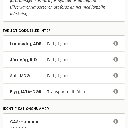
förordningen kan vara farliga. Det är då upp till
tillverkaren/
importören att förse ämnet med lämplig
märkning.
FARLIGT GODS ELLER INTE?
Landsväg, ADR:
Farligt gods

Järnväg, RID:
Farligt gods

Sjö, IMDG:
Farligt gods

Flyg, IATA-DGR:
Transport ej tillåten

IDENTIFIKATIONSNUMMER
CAS-nummer:
