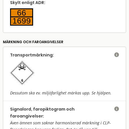
Skylt enligt ADR:
66
1699
MÄRKNING OCH FAROANGIVELSER
Transport­märkning:

Dessutom ska ev. miljöfarlighet märkas upp. Se hjälpen.
Signalord, faropiktogram och

faroangivelser:
Även ämnen som saknar harmoniserad märkning i CLP-