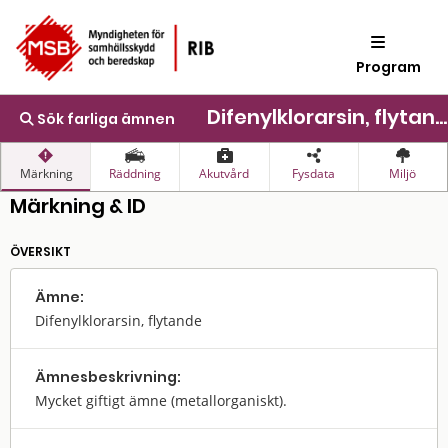
Program
Difenylklorarsin, flytande
Sök farliga ämnen
Märkning
Räddning
Akutvård
Fysdata
Miljö
Märkning & ID
ÖVERSIKT
Ämne:
Difenylklorarsin, flytande
Ämnes­beskrivning:
Mycket giftigt ämne (metallorganiskt).