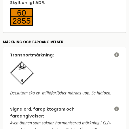
Skylt enligt ADR:
60
2855
MÄRKNING OCH FAROANGIVELSER
Transport­märkning:

Dessutom ska ev. miljöfarlighet märkas upp. Se hjälpen.
Signalord, faropiktogram och

faroangivelser:
Även ämnen som saknar harmoniserad märkning i CLP-