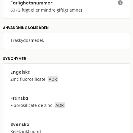
Farlighets­nummer:

60
(Giftigt eller mindre giftigt ämne)
ANVÄNDNINGS­OMRÅDEN
Träskyddsmedel.
SYNONYMER
Engelska
Zinc fluorosilicate
ADR
Franska
Fluorosilicate de zinc
ADR
Svenska
Kiselzinkfluorid