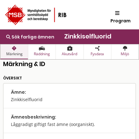
Program
Zinkkiselfluorid
Sök farliga ämnen
Märkning
Räddning
Akutvård
Fysdata
Miljö
Märkning & ID
ÖVERSIKT
Ämne:
Zinkkiselfluorid
Ämnes­beskrivning:
Låggradigt giftigt fast ämne (oorganiskt).