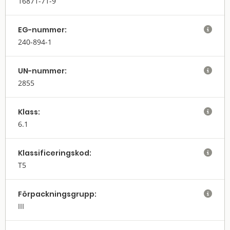
16871-71-9
EG-nummer:

240-894-1
UN-nummer:

2855
Klass:

6.1
Klassifi­cerings­kod:

T5
Förpack­nings­grupp:

III