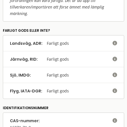
förordningen kan vara farliga. Det är då upp till
tillverkaren/
importören att förse ämnet med lämplig
märkning.
FARLIGT GODS ELLER INTE?
Landsväg, ADR:
Farligt gods

Järnväg, RID:
Farligt gods

Sjö, IMDG:
Farligt gods

Flyg, IATA-DGR:
Farligt gods

IDENTIFIKATIONSNUMMER
CAS-nummer:
