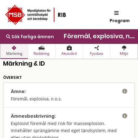
Program
Föremål, explosiva, n.o.s.
Sök farliga ämnen
Märkning
Räddning
Akutvård
Fysdata
Miljö
Märkning & ID
ÖVERSIKT
Ämne:

Föremål, explosiva, n.o.s.
Ämnes­beskrivning:

Explosivt föremål med risk för massexplosion.
Innehåller sprängämne med eget tändsystem, med
eller utan drivladdning.