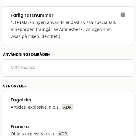
Farlighets­nummer:

1.1F
(Märkningen används endast i vissa specialfall.
Innebörden framgår av Ämnesbeskrivningen som
visas på fliken Identitet.)
ANVÄNDNINGS­OMRÅDEN
Data saknas.
SYNONYMER
Engelska
Articles, explosive, n.o.s.
ADR
Franska
Objets explosifs n.s.a.
ADR