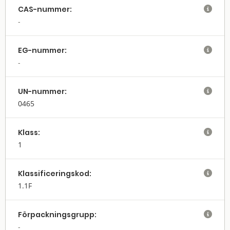
CAS-nummer:

EG-nummer:

UN-nummer:

0465
Klass:

1
Klassifi­cerings­kod:

1.1F
Förpack­nings­grupp:
