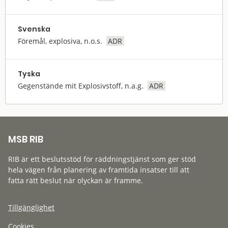
Svenska
Föremål, explosiva, n.o.s.
ADR
Tyska
Gegenstände mit Explosivstoff, n.a.g.
ADR
MSB RIB
RIB är ett beslutsstöd för räddningstjänst som ger stöd
hela vägen från planering av framtida insatser till att
fatta rätt beslut när olyckan är framme.
Tillgänglighet
Cookies