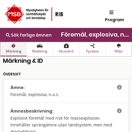
Program
Föremål, explosiva, n.o.s.
Sök farliga ämnen
Märkning
Räddning
Akutvård
Fysdata
Miljö
Märkning & ID
ÖVERSIKT
Ämne:

Föremål, explosiva, n.o.s.
Ämnes­beskrivning:

Explosivt föremål med risk för massexplosion.
Innehåller sprängämne utan tändsystem, men med
drivladdning.