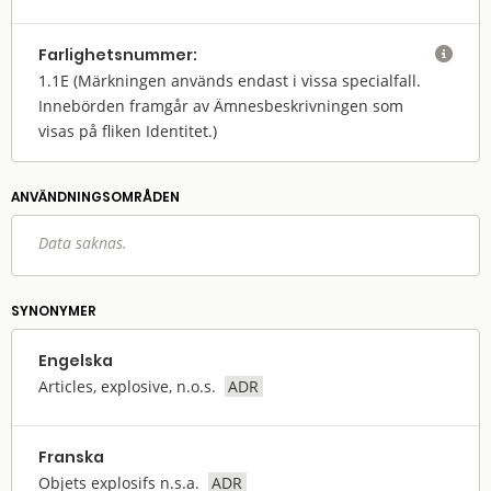
Farlighets­nummer:

1.1E
(Märkningen används endast i vissa specialfall.
Innebörden framgår av Ämnesbeskrivningen som
visas på fliken Identitet.)
ANVÄNDNINGS­OMRÅDEN
Data saknas.
SYNONYMER
Engelska
Articles, explosive, n.o.s.
ADR
Franska
Objets explosifs n.s.a.
ADR