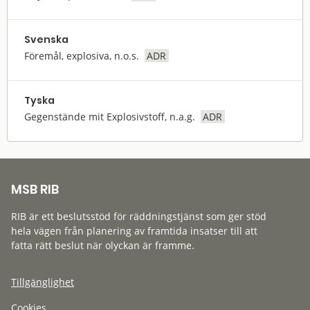
Svenska
Föremål, explosiva, n.o.s.
ADR
Tyska
Gegenstände mit Explosivstoff, n.a.g.
ADR
MSB RIB
RIB är ett beslutsstöd för räddningstjänst som ger stöd
hela vägen från planering av framtida insatser till att
fatta rätt beslut när olyckan är framme.
Tillgänglighet
Cookies