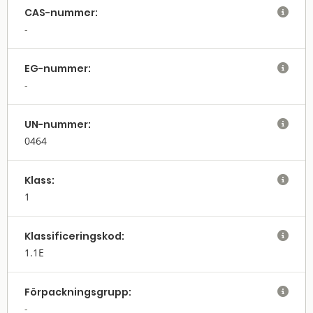
CAS-nummer:

EG-nummer:

UN-nummer:

0464
Klass:

1
Klassifi­cerings­kod:

1.1E
Förpack­nings­grupp:
