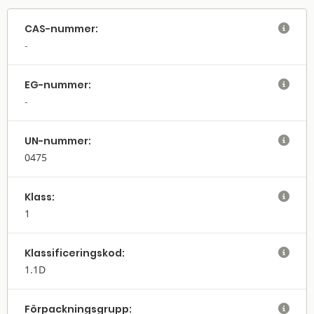
CAS-nummer:

EG-nummer:

UN-nummer:

0475
Klass:

1
Klassifi­cerings­kod:

1.1D
Förpack­nings­grupp:
