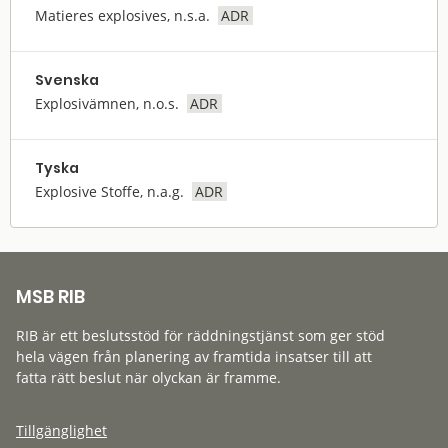
Matieres explosives, n.s.a.
ADR
Svenska
Explosivämnen, n.o.s.
ADR
Tyska
Explosive Stoffe, n.a.g.
ADR
MSB RIB
RIB är ett beslutsstöd för räddningstjänst som ger stöd
hela vägen från planering av framtida insatser till att
fatta rätt beslut när olyckan är framme.
Tillgänglighet