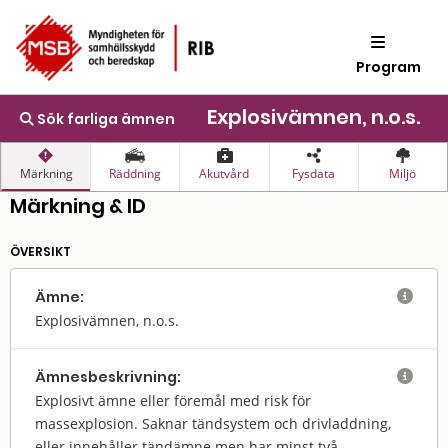
Program
Explosivämnen, n.o.s.
Sök farliga ämnen
Märkning
Räddning
Akutvård
Fysdata
Miljö
Märkning & ID
ÖVERSIKT
Ämne:

Explosivämnen, n.o.s.
Ämnes­beskrivning:

Explosivt ämne eller föremål med risk för
massexplosion. Saknar tändsystem och drivladdning,
eller innehåller tändämne men har minst två