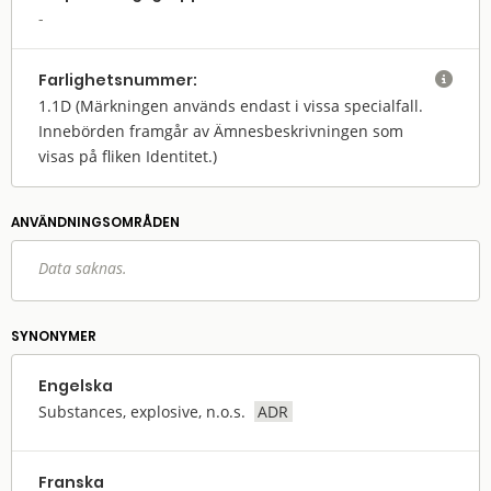
Farlighets­nummer:

1.1D
(Märkningen används endast i vissa specialfall.
Innebörden framgår av Ämnesbeskrivningen som
visas på fliken Identitet.)
ANVÄNDNINGS­OMRÅDEN
Data saknas.
SYNONYMER
Engelska
Substances, explosive, n.o.s.
ADR
Franska