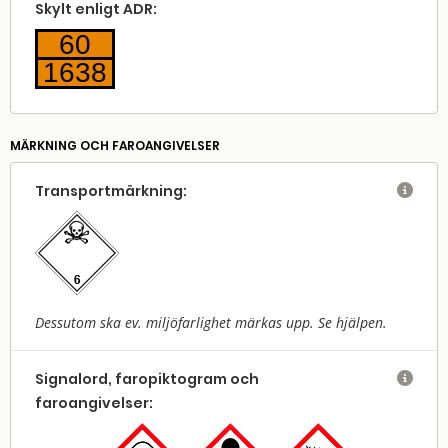
Skylt enligt ADR:
60
1638
MÄRKNING OCH FAROANGIVELSER
Transport­märkning:

Dessutom ska ev. miljöfarlighet märkas upp. Se hjälpen.
Signalord, faropiktogram och

faroangivelser: