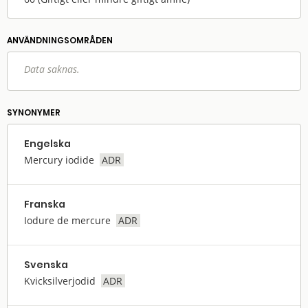
ANVÄNDNINGS­OMRÅDEN
Data saknas.
SYNONYMER
Engelska
Mercury iodide
ADR
Franska
Iodure de mercure
ADR
Svenska
Kvicksilverjodid
ADR