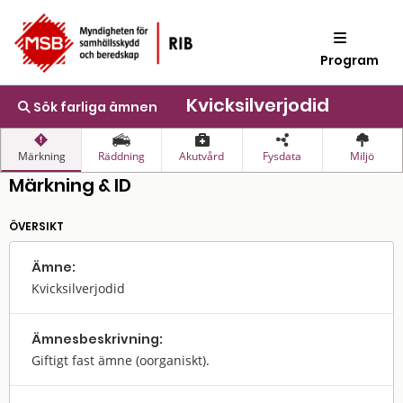
Program
Kvicksilverjodid
Sök farliga ämnen
Märkning
Räddning
Akutvård
Fysdata
Miljö
Märkning & ID
ÖVERSIKT
Ämne:
Kvicksilverjodid
Ämnes­beskrivning:
Giftigt fast ämne (oorganiskt).