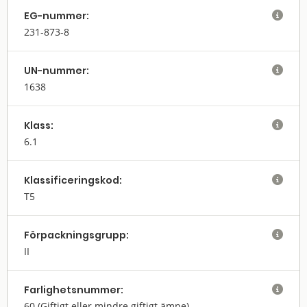
EG-nummer:

231-873-8
UN-nummer:

1638
Klass:

6.1
Klassifi­cerings­kod:

T5
Förpack­nings­grupp:

II
Farlighets­nummer:

60
(Giftigt eller mindre giftigt ämne)