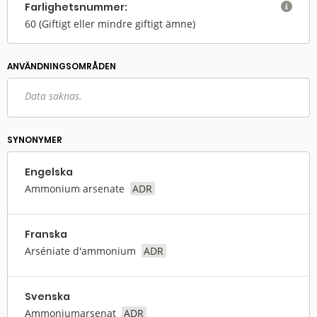
Farlighets­nummer:

60
(Giftigt eller mindre giftigt ämne)
ANVÄNDNINGS­OMRÅDEN
Data saknas.
SYNONYMER
Engelska
Ammonium arsenate
ADR
Franska
Arséniate d'ammonium
ADR
Svenska
Ammoniumarsenat
ADR