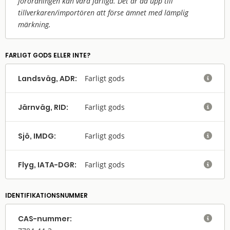
förordningen kan vara farliga. Det är då upp till
tillverkaren/
importören att förse ämnet med lämplig
märkning.
FARLIGT GODS ELLER INTE?
Landsväg, ADR:
Farligt gods

Järnväg, RID:
Farligt gods

Sjö, IMDG:
Farligt gods

Flyg, IATA-DGR:
Farligt gods

IDENTIFIKATIONSNUMMER
CAS-nummer:
