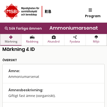
Program
Ammoniumarsenat
Sök farliga ämnen
Märkning
Räddning
Akutvård
Fysdata
Miljö
Märkning & ID
ÖVERSIKT
Ämne:
Ammoniumarsenat
Ämnes­beskrivning:
Giftigt fast ämne (oorganiskt).