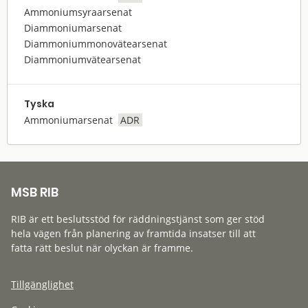
Ammoniumsyraarsenat
Diammoniumarsenat
Diammoniummonovätearsenat
Diammoniumvätearsenat
Tyska
Ammoniumarsenat
ADR
MSB RIB
RIB är ett beslutsstöd för räddningstjänst som ger stöd
hela vägen från planering av framtida insatser till att
fatta rätt beslut när olyckan är framme.
Tillgänglighet