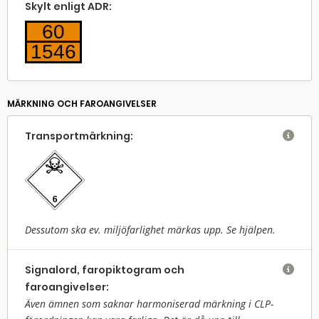
Skylt enligt ADR:
60
1546
MÄRKNING OCH FAROANGIVELSER
Transport­märkning:

Dessutom ska ev. miljöfarlighet märkas upp. Se hjälpen.
Signalord, faropiktogram och

faroangivelser:
Även ämnen som saknar harmoniserad märkning i CLP-