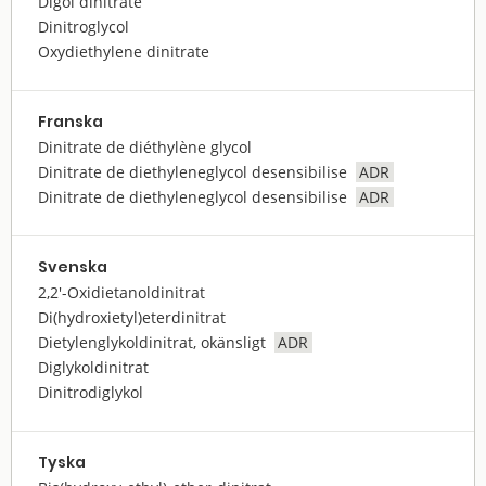
Digol dinitrate
Dinitroglycol
Oxydiethylene dinitrate
Franska
Dinitrate de diéthylène glycol
Dinitrate de diethyleneglycol desensibilise
ADR
Dinitrate de diethyleneglycol desensibilise
ADR
Svenska
2,2'-Oxidietanoldinitrat
Di(hydroxietyl)eterdinitrat
Dietylenglykoldinitrat, okänsligt
ADR
Diglykoldinitrat
Dinitrodiglykol
Tyska