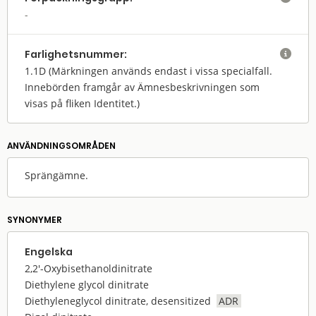
Farlighets­nummer:

1.1D
(Märkningen används endast i vissa specialfall.
Innebörden framgår av Ämnesbeskrivningen som
visas på fliken Identitet.)
ANVÄNDNINGS­OMRÅDEN
Sprängämne.
SYNONYMER
Engelska
2,2'-Oxybisethanoldinitrate
Diethylene glycol dinitrate
Diethyleneglycol dinitrate, desensitized
ADR