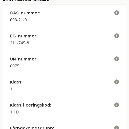
CAS-nummer:

693-21-0
EG-nummer:

211-745-8
UN-nummer:

0075
Klass:

1
Klassifi­cerings­kod:

1.1D
Förpack­nings­grupp:
