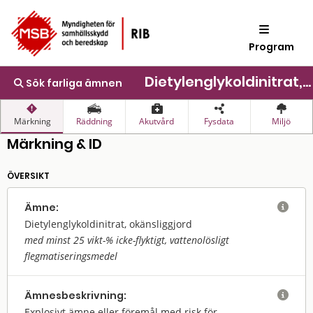
Program
Dietylenglykoldinitrat, okänsliggjord
Sök farliga ämnen
Märkning
Räddning
Akutvård
Fysdata
Miljö
Märkning & ID
ÖVERSIKT
Ämne:

Dietylenglykoldinitrat, okänsliggjord
med minst 25 vikt-% icke-flyktigt, vattenolösligt
flegmatiseringsmedel
Ämnes­beskrivning:

Explosivt ämne eller föremål med risk för