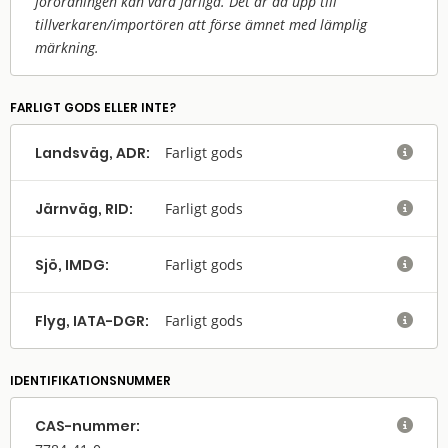
förordningen kan vara farliga. Det är då upp till
tillverkaren/
importören att förse ämnet med lämplig
märkning.
FARLIGT GODS ELLER INTE?
Landsväg, ADR:
Farligt gods

Järnväg, RID:
Farligt gods

Sjö, IMDG:
Farligt gods

Flyg, IATA-DGR:
Farligt gods

IDENTIFIKATIONSNUMMER
CAS-nummer:
