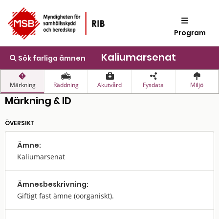
Program
Kaliumarsenat
Sök farliga ämnen
Märkning
Räddning
Akutvård
Fysdata
Miljö
Märkning & ID
ÖVERSIKT
Ämne:
Kaliumarsenat
Ämnes­beskrivning:
Giftigt fast ämne (oorganiskt).