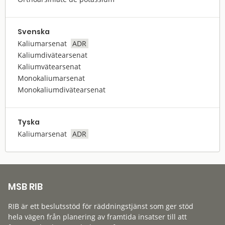
Svenska
Kaliumarsenat
ADR
Kaliumdivätearsenat
Kaliumvätearsenat
Monokaliumarsenat
Monokaliumdivätearsenat
Tyska
Kaliumarsenat
ADR
MSB RIB
RIB är ett beslutsstöd för räddningstjänst som ger stöd
hela vägen från planering av framtida insatser till att