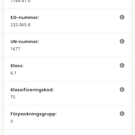
7784-41-0
EG-nummer:

232-065-8
UN-nummer:

1677
Klass:

6.1
Klassifi­cerings­kod:

T5
Förpack­nings­grupp:

II