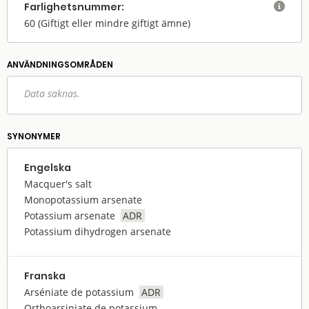
Farlighets­nummer:

60
(Giftigt eller mindre giftigt ämne)
ANVÄNDNINGS­OMRÅDEN
Data saknas.
SYNONYMER
Engelska
Macquer's salt
Monopotassium arsenate
Potassium arsenate
ADR
Potassium dihydrogen arsenate
Franska
Arséniate de potassium
ADR
Orthoarsiniate de potassium