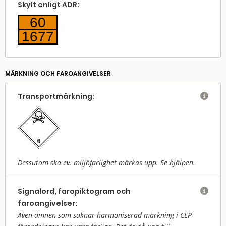
Skylt enligt ADR:
60
1677
MÄRKNING OCH FAROANGIVELSER
Transport­märkning:

Dessutom ska ev. miljöfarlighet märkas upp. Se hjälpen.
Signalord, faropiktogram och

faroangivelser:
Även ämnen som saknar harmoniserad märkning i CLP-