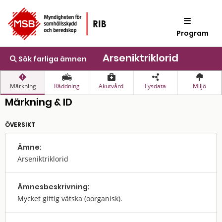
Program
Arseniktriklorid
Sök farliga ämnen
Märkning
Räddning
Akutvård
Fysdata
Miljö
Märkning & ID
ÖVERSIKT
Ämne:
Arseniktriklorid
Ämnes­beskrivning:
Mycket giftig vätska (oorganisk).