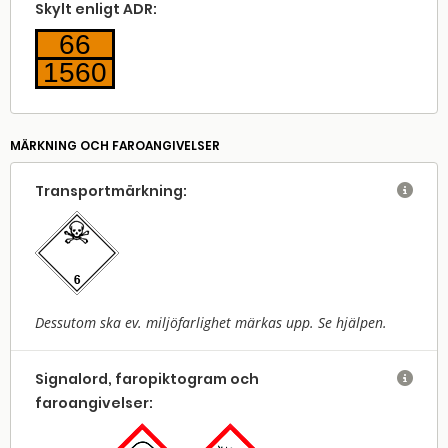
Skylt enligt ADR:
66
1560
MÄRKNING OCH FAROANGIVELSER
Transport­märkning:

Dessutom ska ev. miljöfarlighet märkas upp. Se hjälpen.
Signalord, faropiktogram och

faroangivelser: