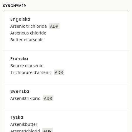
SYNONYMER
Engelska
Arsenic trichloride
ADR
Arsenous chloride
Butter of arsenic
Franska
Beurre d'arsenic
Trichlorure d'arsenic
ADR
Svenska
Arseniktriklorid
ADR
Tyska
Arsenikbutter
Arsentrichlorid
ADR