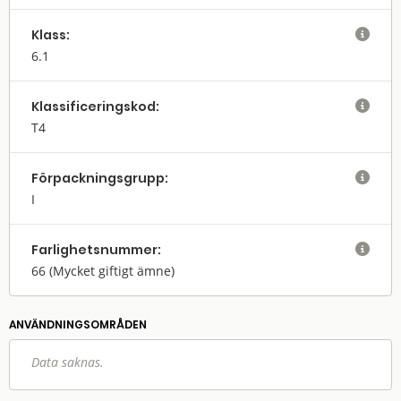
Klass:

6.1
Klassifi­cerings­kod:

T4
Förpack­nings­grupp:

I
Farlighets­nummer:

66
(Mycket giftigt ämne)
ANVÄNDNINGS­OMRÅDEN
Data saknas.