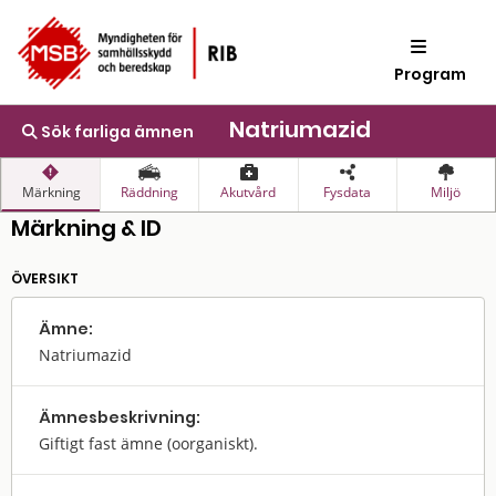
Program
Natriumazid
Sök farliga ämnen
Märkning
Räddning
Akutvård
Fysdata
Miljö
Märkning & ID
ÖVERSIKT
Ämne:
Natriumazid
Ämnes­beskrivning:
Giftigt fast ämne (oorganiskt).