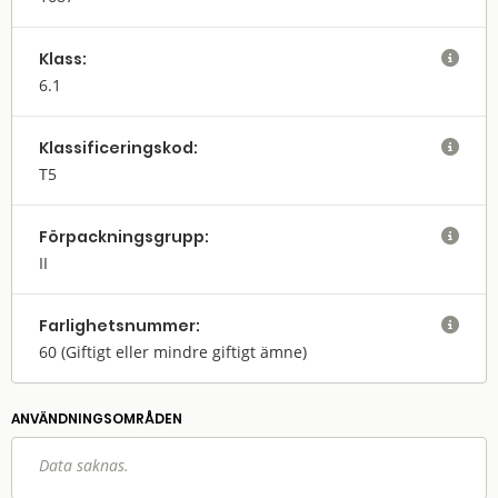
Klass:

6.1
Klassifi­cerings­kod:

T5
Förpack­nings­grupp:

II
Farlighets­nummer:

60
(Giftigt eller mindre giftigt ämne)
ANVÄNDNINGS­OMRÅDEN
Data saknas.