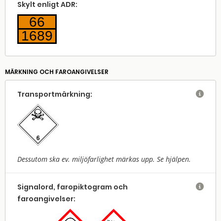
Skylt enligt ADR:
66
1689
MÄRKNING OCH FAROANGIVELSER
Transport­märkning:

Dessutom ska ev. miljöfarlighet märkas upp. Se hjälpen.
Signalord, faropiktogram och

faroangivelser: