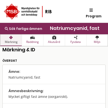
Program
Natriumcyanid, fast
Sök farliga ämnen
Märkning
Räddning
Akutvård
Fysdata
Miljö
Märkning & ID
ÖVERSIKT
Ämne:
Natriumcyanid, fast
Ämnes­beskrivning:
Mycket giftigt fast ämne (oorganiskt).