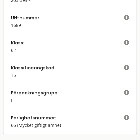
205-599-4
UN-nummer:

1689
Klass:

6.1
Klassifi­cerings­kod:

T5
Förpack­nings­grupp:

I
Farlighets­nummer:

66
(Mycket giftigt ämne)