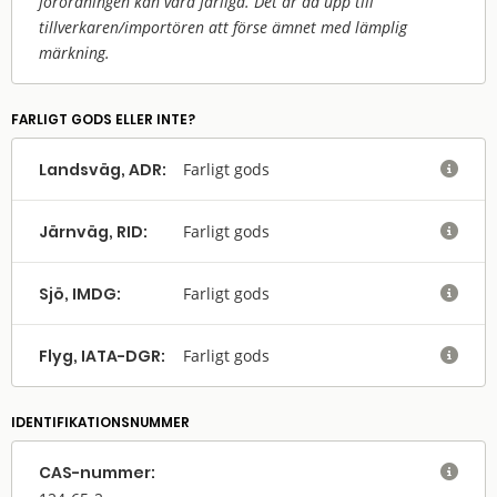
förordningen kan vara farliga. Det är då upp till
tillverkaren/
importören att förse ämnet med lämplig
märkning.
FARLIGT GODS ELLER INTE?
Landsväg, ADR:
Farligt gods

Järnväg, RID:
Farligt gods

Sjö, IMDG:
Farligt gods

Flyg, IATA-DGR:
Farligt gods

IDENTIFIKATIONSNUMMER
CAS-nummer:
