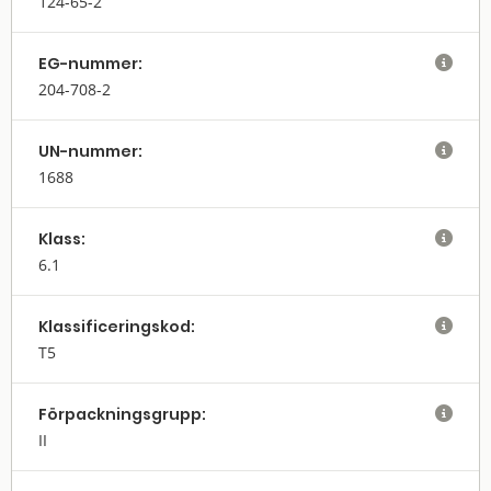
124-65-2
EG-nummer:

204-708-2
UN-nummer:

1688
Klass:

6.1
Klassifi­cerings­kod:

T5
Förpack­nings­grupp:

II