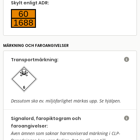
Skylt enligt ADR:
60
1688
MÄRKNING OCH FAROANGIVELSER
Transport­märkning:

Dessutom ska ev. miljöfarlighet märkas upp. Se hjälpen.
Signalord, faropiktogram och

faroangivelser:
Även ämnen som saknar harmoniserad märkning i CLP-