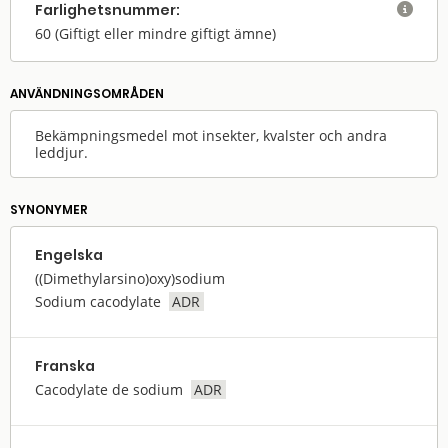
Farlighets­nummer:

60
(Giftigt eller mindre giftigt ämne)
ANVÄNDNINGS­OMRÅDEN
Bekämpningsmedel mot insekter, kvalster och andra
leddjur.
SYNONYMER
Engelska
((Dimethylarsino)oxy)sodium
Sodium cacodylate
ADR
Franska
Cacodylate de sodium
ADR