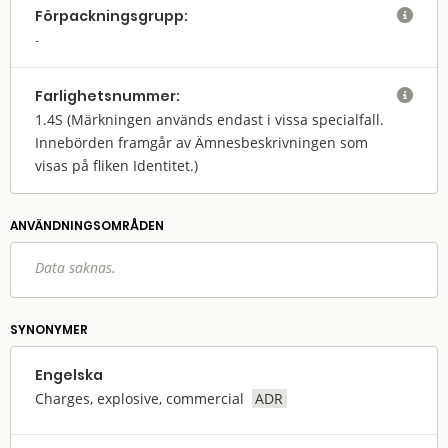
Förpack­nings­grupp:

Farlighets­nummer:

1.4S
(Märkningen används endast i vissa specialfall.
Innebörden framgår av Ämnesbeskrivningen som
visas på fliken Identitet.)
ANVÄNDNINGS­OMRÅDEN
Data saknas.
SYNONYMER
Engelska
Charges, explosive, commercial
ADR