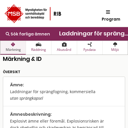
Program
Laddningar för sprängfogning, kommersiella
Sök farliga ämnen
Märkning
Räddning
Akutvård
Fysdata
Miljö
Märkning & ID
ÖVERSIKT
Ämne:
Laddningar för sprängfogning, kommersiella
utan sprängkapsel
Ämnes­beskrivning:
Explosivt ämne eller föremål. Explosionsrisken är
dock obetydlig och skadeverkan är begränsad till