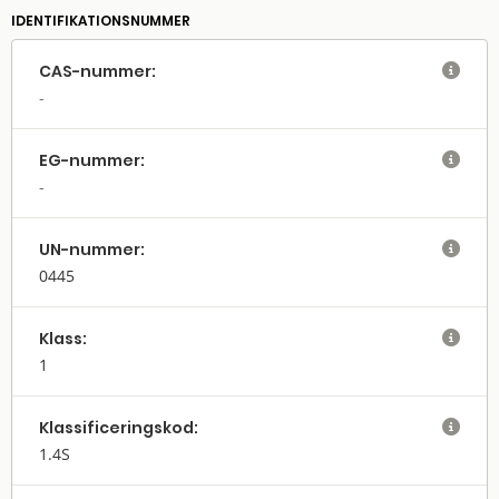
IDENTIFIKATIONSNUMMER
CAS-nummer:

EG-nummer:

UN-nummer:

0445
Klass:

1
Klassifi­cerings­kod:

1.4S