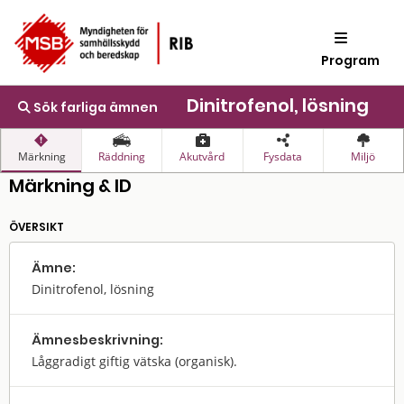
Program
Dinitrofenol, lösning
Sök farliga ämnen
Märkning
Räddning
Akutvård
Fysdata
Miljö
Märkning & ID
ÖVERSIKT
Ämne:
Dinitrofenol, lösning
Ämnes­beskrivning:
Låggradigt giftig vätska (organisk).