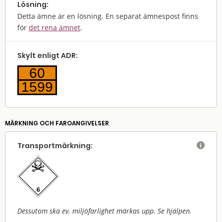
Lösning:
Detta ämne är en lösning. En separat ämnespost finns
för
det rena ämnet
.
Skylt enligt ADR:
60
1599
MÄRKNING OCH FAROANGIVELSER
Transport­märkning:

Dessutom ska ev. miljöfarlighet märkas upp. Se hjälpen.