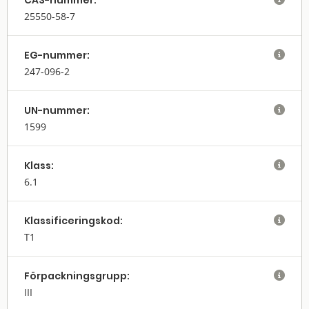
CAS-nummer:
25550-58-7
EG-nummer:

247-096-2
UN-nummer:

1599
Klass:

6.1
Klassifi­cerings­kod:

T1
Förpack­nings­grupp:

III