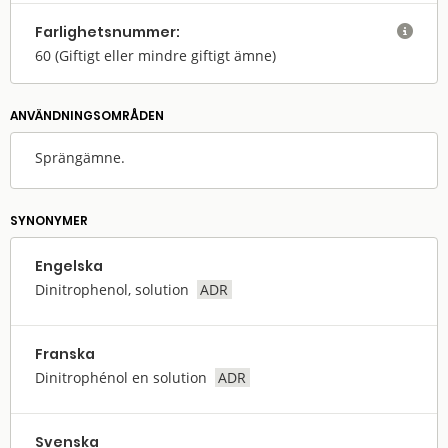
Farlighets­nummer:

60
(Giftigt eller mindre giftigt ämne)
ANVÄNDNINGS­OMRÅDEN
Sprängämne.
SYNONYMER
Engelska
Dinitrophenol, solution
ADR
Franska
Dinitrophénol en solution
ADR
Svenska