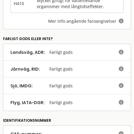
Mycket giftigt för vattenlevande
H410
organismer med långtidseffekter.
Mer info angående faroangivelser

FARLIGT GODS ELLER INTE?
Landsväg, ADR:
Farligt gods

Järnväg, RID:
Farligt gods

Sjö, IMDG:
Farligt gods

Flyg, IATA-DGR:
Farligt gods

IDENTIFIKATIONSNUMMER
