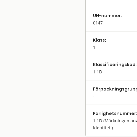
UN-nummer:
0147
Klass:
1
Klassifi­cerings­kod:
1.1D
Förpack­nings­grup
Farlighets­nummer
1.1D
(Märkningen anv
Identitet.)