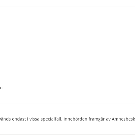
p:
:
änds endast i vissa specialfall. Innebörden framgår av Ämnesbeskr