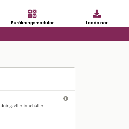
Beräkningsmoduler
Ladda ner

dning, eller innehåller