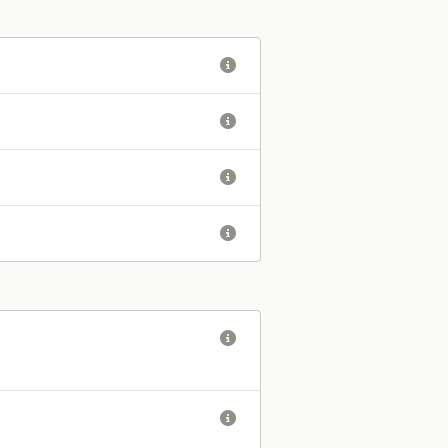





