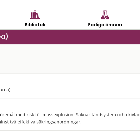
Bibliotek
Farliga ämnen
ea)
urea)
:
föremål med risk för massexplosion. Saknar tändsystem och drivlad
st två effektiva säkringsanordningar.