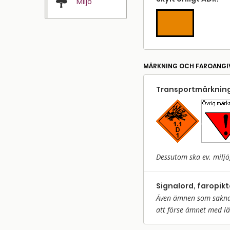
Miljö
MÄRKNING OCH FAROANGI
Transport­märkning
Dessutom ska ev. miljö
Signalord, faropik
Även ämnen som saknar 
att förse ämnet med l