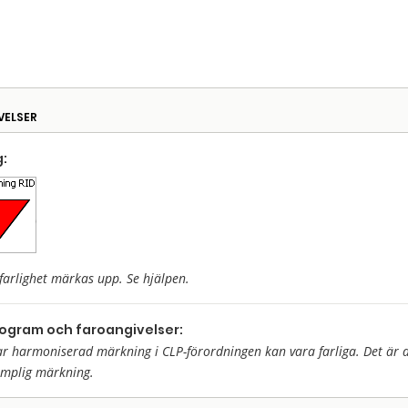
VELSER
:
farlighet märkas upp. Se hjälpen.
togram och faroangivelser:
harmoniserad märkning i CLP-förordningen kan vara farliga. Det är då 
ämplig märkning.