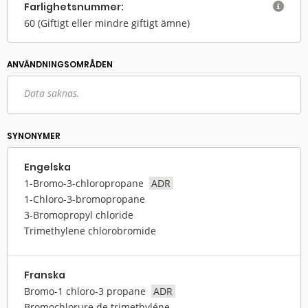
Farlighets­nummer:

60
(Giftigt eller mindre giftigt ämne)
ANVÄNDNINGS­OMRÅDEN
Data saknas.
SYNONYMER
Engelska
1-Bromo-3-chloropropane
ADR
1-Chloro-3-bromopropane
3-Bromopropyl chloride
Trimethylene chlorobromide
Franska
Bromo-1 chloro-3 propane
ADR
Bromochlorure de trimethyléne