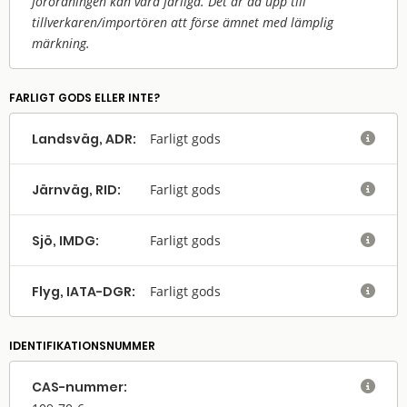
förordningen kan vara farliga. Det är då upp till
tillverkaren/
importören att förse ämnet med lämplig
märkning.
FARLIGT GODS ELLER INTE?
Landsväg, ADR:
Farligt gods

Järnväg, RID:
Farligt gods

Sjö, IMDG:
Farligt gods

Flyg, IATA-DGR:
Farligt gods

IDENTIFIKATIONSNUMMER
CAS-nummer:
