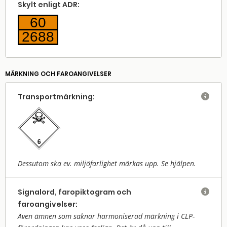
Skylt enligt ADR:
60
2688
MÄRKNING OCH FAROANGIVELSER
Transport­märkning:

Dessutom ska ev. miljöfarlighet märkas upp. Se hjälpen.
Signalord, faropiktogram och

faroangivelser:
Även ämnen som saknar harmoniserad märkning i CLP-