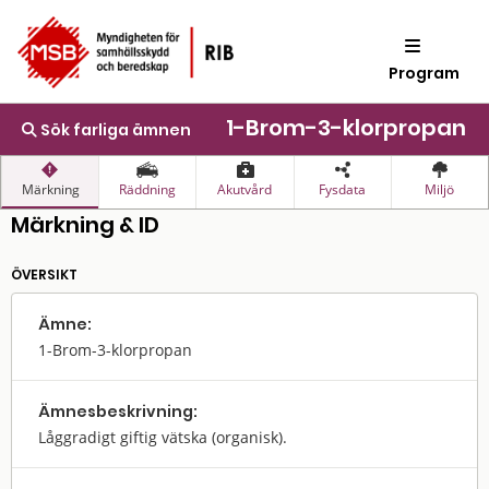
Program
1-Brom-3-klorpropan
Sök farliga ämnen
Märkning
Räddning
Akutvård
Fysdata
Miljö
Märkning & ID
ÖVERSIKT
Ämne:
1-Brom-3-klorpropan
Ämnes­beskrivning:
Låggradigt giftig vätska (organisk).