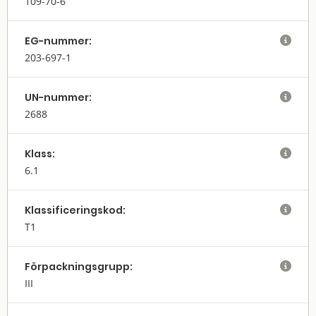
109-70-6
EG-nummer:

203-697-1
UN-nummer:

2688
Klass:

6.1
Klassifi­cerings­kod:

T1
Förpack­nings­grupp:

III