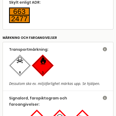
Skylt enligt ADR:
663
2477
MÄRKNING OCH FAROANGIVELSER
Transport­märkning:

Dessutom ska ev. miljöfarlighet märkas upp. Se hjälpen.
Signalord, faropiktogram och

faroangivelser: