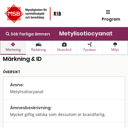
Program
Metylisotiocyanat
Sök farliga ämnen
Märkning
Räddning
Akutvård
Fysdata
Miljö
Märkning & ID
ÖVERSIKT
Ämne:
Metylisotiocyanat
Ämnes­beskrivning:
Mycket giftig vätska som dessutom är brandfarlig.