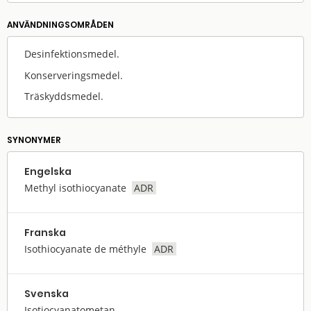
ANVÄNDNINGS­OMRÅDEN
Desinfektionsmedel.
Konserveringsmedel.
Träskyddsmedel.
SYNONYMER
Engelska
Methyl isothiocyanate
ADR
Franska
Isothiocyanate de méthyle
ADR
Svenska
Isotiocyanatometan