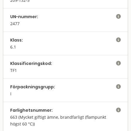
209-132-5
UN-nummer:

2477
Klass:

6.1
Klassifi­cerings­kod:

TF1
Förpack­nings­grupp:

I
Farlighets­nummer:

663
(Mycket giftigt ämne, brandfarligt (flampunkt
högst 60 °C))