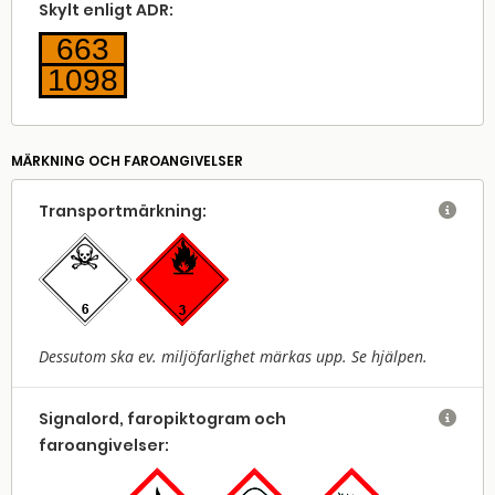
Skylt enligt ADR:
663
1098
MÄRKNING OCH FAROANGIVELSER
Transport­märkning:

Dessutom ska ev. miljöfarlighet märkas upp. Se hjälpen.
Signalord, faropiktogram och

faroangivelser: