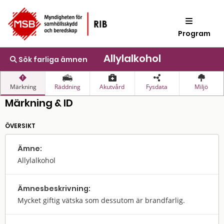
Program
Allylalkohol
Sök farliga ämnen
Märkning
Räddning
Akutvård
Fysdata
Miljö
Märkning & ID
ÖVERSIKT
Ämne:
Allylalkohol
Ämnes­beskrivning:
Mycket giftig vätska som dessutom är brandfarlig.