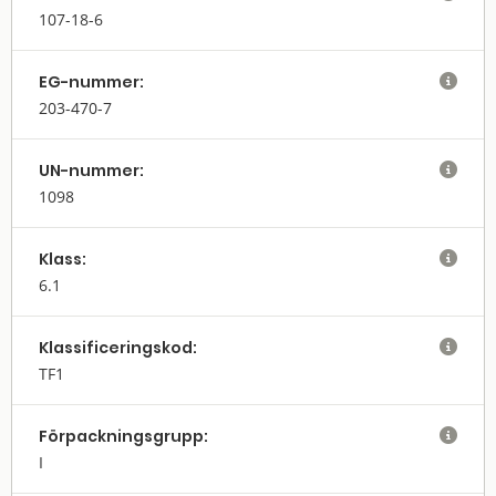
107-18-6
EG-nummer:

203-470-7
UN-nummer:

1098
Klass:

6.1
Klassifi­cerings­kod:

TF1
Förpack­nings­grupp:

I