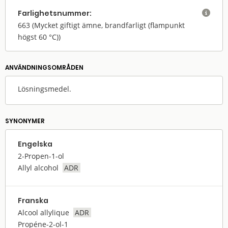
Farlighets­nummer:

663
(Mycket giftigt ämne, brandfarligt (flampunkt
högst 60 °C))
ANVÄNDNINGS­OMRÅDEN
Lösningsmedel.
SYNONYMER
Engelska
2-Propen-1-ol
Allyl alcohol
ADR
Franska
Alcool allylique
ADR
Propéne-2-ol-1