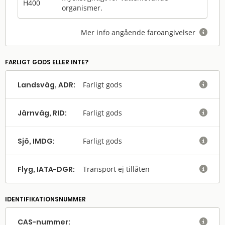
H400
organismer.
Mer info angående faroangivelser

FARLIGT GODS ELLER INTE?
Landsväg, ADR:
Farligt gods

Järnväg, RID:
Farligt gods

Sjö, IMDG:
Farligt gods

Flyg, IATA-DGR:
Transport ej tillåten

IDENTIFIKATIONSNUMMER
CAS-nummer:
