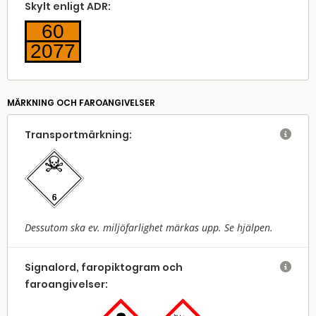
Skylt enligt ADR:
60
2077
MÄRKNING OCH FAROANGIVELSER
Transport­märkning:

Dessutom ska ev. miljöfarlighet märkas upp. Se hjälpen.
Signalord, faropiktogram och

faroangivelser: