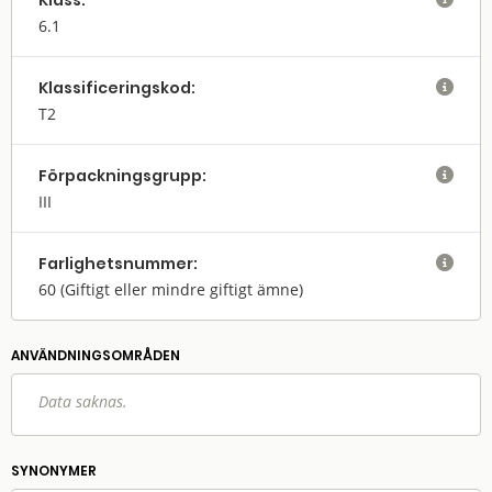
Klass:
6.1
Klassifi­cerings­kod:

T2
Förpack­nings­grupp:

III
Farlighets­nummer:

60
(Giftigt eller mindre giftigt ämne)
ANVÄNDNINGS­OMRÅDEN
Data saknas.
SYNONYMER