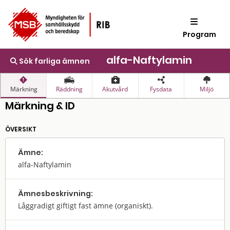
Program
alfa-Naftylamin
Sök farliga ämnen
Märkning
Räddning
Akutvård
Fysdata
Miljö
Märkning & ID
ÖVERSIKT
Ämne:
alfa-Naftylamin
Ämnes­beskrivning:
Låggradigt giftigt fast ämne (organiskt).