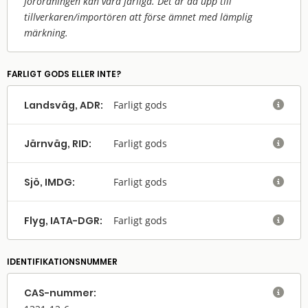
förordningen kan vara farliga. Det är då upp till
tillverkaren/
importören att förse ämnet med lämplig
märkning.
FARLIGT GODS ELLER INTE?
Landsväg, ADR:
Farligt gods

Järnväg, RID:
Farligt gods

Sjö, IMDG:
Farligt gods

Flyg, IATA-DGR:
Farligt gods

IDENTIFIKATIONSNUMMER
CAS-nummer:
