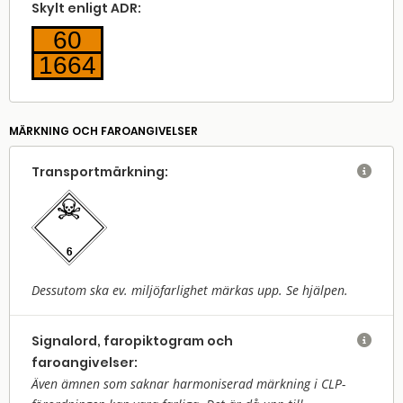
Skylt enligt ADR:
60
1664
MÄRKNING OCH FAROANGIVELSER
Transport­märkning:

Dessutom ska ev. miljöfarlighet märkas upp. Se hjälpen.
Signalord, faropiktogram och

faroangivelser:
Även ämnen som saknar harmoniserad märkning i CLP-