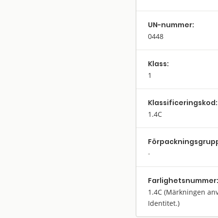
UN-nummer:
0448
Klass:
1
Klassifi­cerings­kod:
1.4C
Förpack­nings­grup
Farlighets­nummer
1.4C
(Märkningen anv
Identitet.)