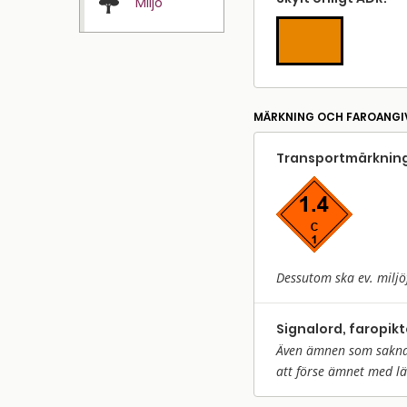
Miljö
MÄRKNING OCH FAROANGI
Transport­märkning
Dessutom ska ev. miljö
Signalord, faropik
Även ämnen som saknar 
att förse ämnet med l