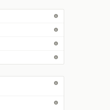





