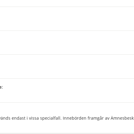
p:
:
änds endast i vissa specialfall. Innebörden framgår av Ämnesbeskr