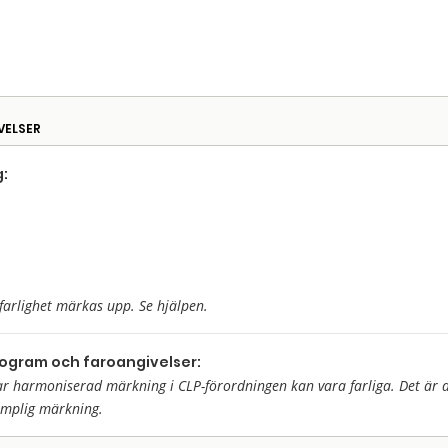
VELSER
:
farlighet märkas upp. Se hjälpen.
togram och faroangivelser:
harmoniserad märkning i CLP-förordningen kan vara farliga. Det är då 
ämplig märkning.