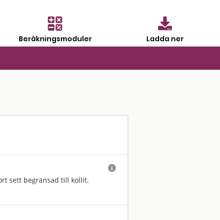
Beräkningsmoduler
Ladda ner

 sett begränsad till kollit.