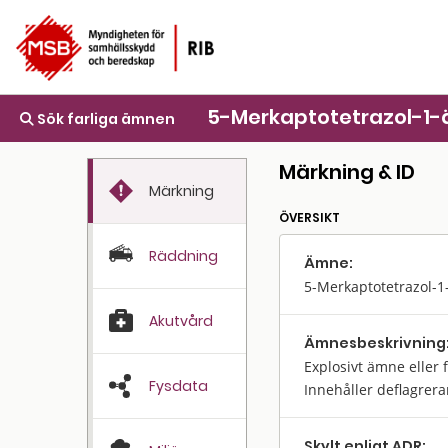
5-Merkaptotetrazol-1-ä
Sök farliga ämnen
Märkning & ID
Märkning
ÖVERSIKT
Räddning
Ämne:
5-Merkaptotetrazol-1-
Akutvård
Ämnes­beskrivning
Explosivt ämne eller f
Fysdata
Innehåller deflagrera
Skylt enligt ADR: