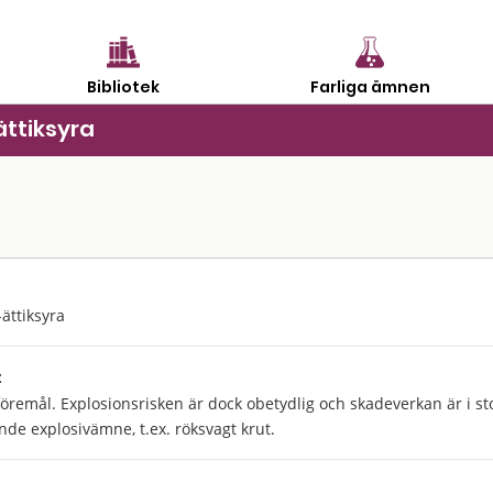
Bibliotek
Farliga ämnen
ttiksyra
ättiksyra
:
öremål. Explosionsrisken är dock obetydlig och skadeverkan är i stort
nde explosivämne, t.ex. röksvagt krut.