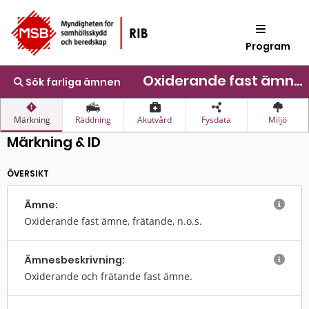
Program
Oxiderande fast ämne, frätande, n.o.s.
Sök farliga ämnen
Märkning
Räddning
Akutvård
Fysdata
Miljö
Märkning & ID
ÖVERSIKT
Ämne:

Oxiderande fast ämne, frätande, n.o.s.
Ämnes­beskrivning:

Oxiderande och frätande fast ämne.