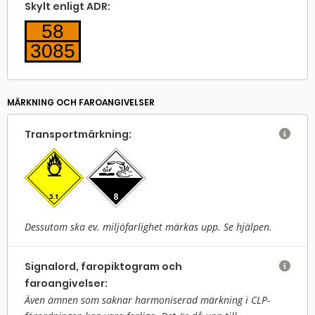
Skylt enligt ADR:
58
3085
MÄRKNING OCH FAROANGIVELSER
Transport­märkning:

Dessutom ska ev. miljöfarlighet märkas upp. Se hjälpen.
Signalord, faropiktogram och

faroangivelser:
Även ämnen som saknar harmoniserad märkning i CLP-