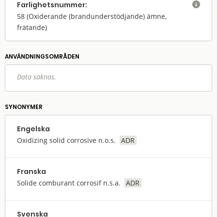
Farlighets­nummer:

58
(Oxiderande (brandunderstödjande) ämne,
frätande)
ANVÄNDNINGS­OMRÅDEN
Data saknas.
SYNONYMER
Engelska
Oxidizing solid corrosive n.o.s.
ADR
Franska
Solide comburant corrosif n.s.a.
ADR
Svenska