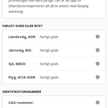
förordningen kan vara farliga. Det är då upp till
tillverkaren/
importören att förse ämnet med lämplig
märkning.
FARLIGT GODS ELLER INTE?
Landsväg, ADR:
Farligt gods

Järnväg, RID:
Farligt gods

Sjö, IMDG:
Farligt gods

Flyg, IATA-DGR:
Farligt gods

IDENTIFIKATIONSNUMMER
CAS-nummer:
