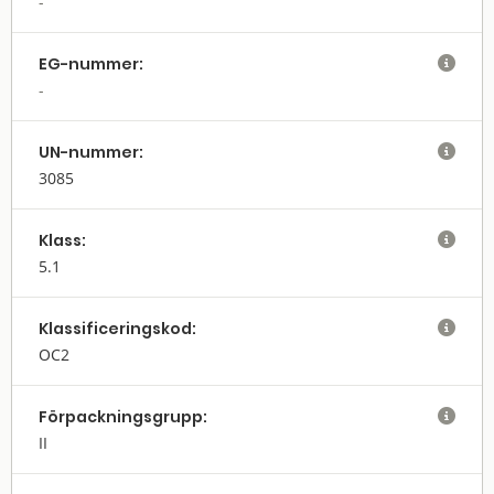
EG-nummer:

UN-nummer:

3085
Klass:

5.1
Klassifi­cerings­kod:

OC2
Förpack­nings­grupp:

II