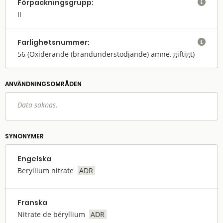
Förpack­nings­grupp:

II
Farlighets­nummer:

56
(Oxiderande (brandunderstödjande) ämne, giftigt)
ANVÄNDNINGS­OMRÅDEN
Data saknas.
SYNONYMER
Engelska
Beryllium nitrate
ADR
Franska
Nitrate de béryllium
ADR