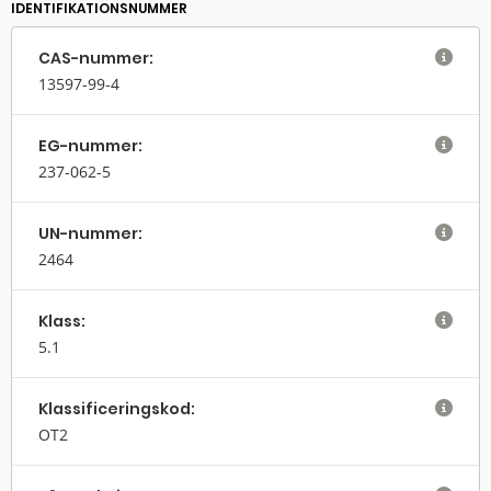
IDENTIFIKATIONSNUMMER
CAS-nummer:

13597-99-4
EG-nummer:

237-062-5
UN-nummer:

2464
Klass:

5.1
Klassifi­cerings­kod:

OT2