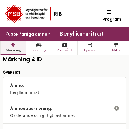
Program
Berylliumnitrat
Sök farliga ämnen
Märkning
Räddning
Akutvård
Fysdata
Miljö
Märkning & ID
ÖVERSIKT
Ämne:
Berylliumnitrat
Ämnes­beskrivning:

Oxiderande och giftigt fast ämne.