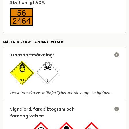
Skylt enligt ADR:
56
2464
MÄRKNING OCH FAROANGIVELSER
Transport­märkning:

Dessutom ska ev. miljöfarlighet märkas upp. Se hjälpen.
Signalord, faropiktogram och

faroangivelser: