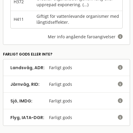
H372
upprepad exponering. (...)
Giftigt för vattenlevande organismer med
H411
långtidseffekter.
Mer info angående faroangivelser

FARLIGT GODS ELLER INTE?
Landsväg, ADR:
Farligt gods

Järnväg, RID:
Farligt gods

Sjö, IMDG:
Farligt gods

Flyg, IATA-DGR:
Farligt gods
