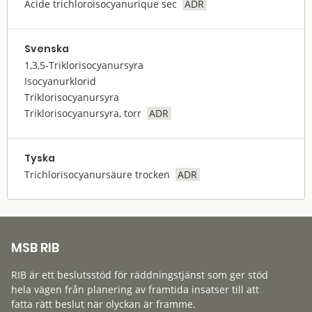
Acide trichloroisocyanurique sec
ADR
Svenska
1,3,5-Triklorisocyanursyra
Isocyanurklorid
Triklorisocyanursyra
Triklorisocyanursyra, torr
ADR
Tyska
Trichlorisocyanursäure trocken
ADR
MSB RIB
RIB är ett beslutsstöd för räddningstjänst som ger stöd
hela vägen från planering av framtida insatser till att
fatta rätt beslut när olyckan är framme.