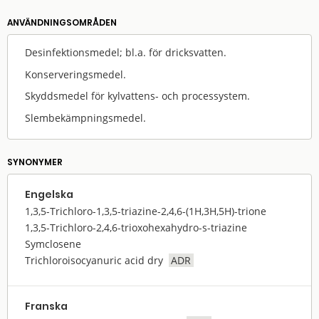
ANVÄNDNINGS­OMRÅDEN
Desinfektionsmedel; bl.a. för dricksvatten.
Konserveringsmedel.
Skyddsmedel för kylvattens- och processystem.
Slembekämpningsmedel.
SYNONYMER
Engelska
1,3,5-Trichloro-1,3,5-triazine-2,4,6-(1H,3H,5H)-trione
1,3,5-Trichloro-2,4,6-trioxohexahydro-s-triazine
Symclosene
Trichloroisocyanuric acid dry
ADR
Franska