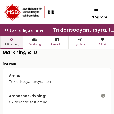
Program
Triklorisocyanursyra, torr
Sök farliga ämnen
Märkning
Räddning
Akutvård
Fysdata
Miljö
Märkning & ID
ÖVERSIKT
Ämne:
Triklorisocyanursyra, torr
Ämnes­beskrivning:

Oxiderande fast ämne.