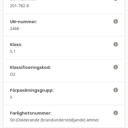
201-782-8
UN-nummer:

2468
Klass:

5.1
Klassifi­cerings­kod:

O2
Förpack­nings­grupp:

II
Farlighets­nummer:

50
(Oxiderande (brandunderstödjande) ämne)