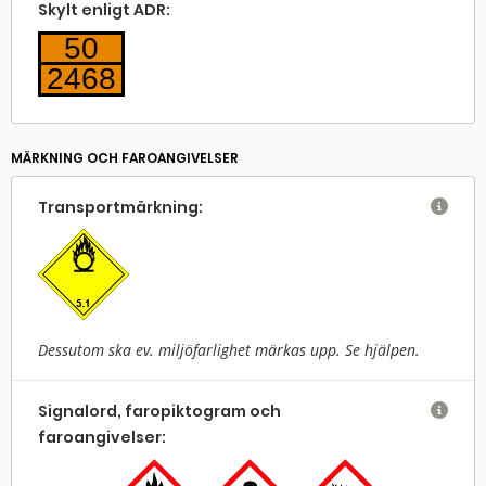
Skylt enligt ADR:
50
2468
MÄRKNING OCH FAROANGIVELSER
Transport­märkning:

Dessutom ska ev. miljöfarlighet märkas upp. Se hjälpen.
Signalord, faropiktogram och

faroangivelser: