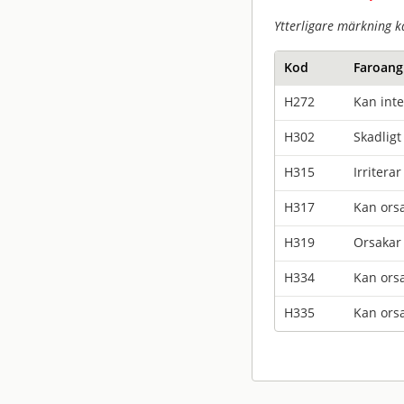
Ytterligare märkning k
Kod
Faroang
H272
Kan inte
H302
Skadligt
H315
Irritera
H317
Kan orsa
H319
Orsakar 
H334
Kan orsa
H335
Kan orsa