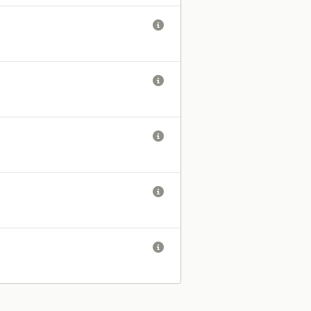




