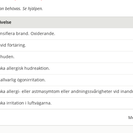
an behövas. Se hjälpen.
ivelse
nsifiera brand. Oxiderande.
 vid förtäring.
r huden.
ka allergisk hudreaktion.
allvarlig ögonirritation.
ka allergi- eller astmasymtom eller andningssvårigheter vid inand
ka irritation i luftvägarna.
Me