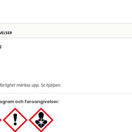
VELSER
:
farlighet märkas upp. Se hjälpen.
togram och faroangivelser: