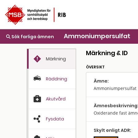
Ammoniumpersulfat
Sök farliga ämnen
Märkning & ID
Märkning
ÖVERSIKT
Räddning
Ämne:
Ammoniumpersulfat
Akutvård
Ämnes­beskrivning
Oxiderande fast ämn
Fysdata
Skylt enligt ADR: