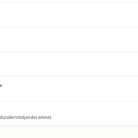
p:
:
ndunderstödjande) ämne)