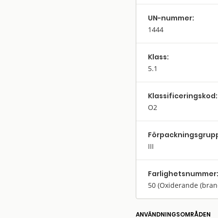
UN-nummer:
1444
Klass:
5.1
Klassifi­cerings­kod:
O2
Förpack­nings­grup
III
Farlighets­nummer
50
(Oxiderande (bra
ANVÄNDNINGS­OMRÅDEN