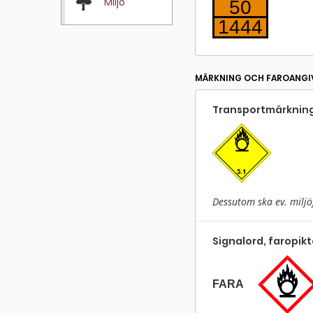
Miljö
50
1444
MÄRKNING OCH FAROANGI
Transport­märkning
Dessutom ska ev. miljö
Signalord, faropik
FARA