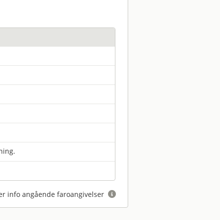
ning.
r info angående faroangivelser
