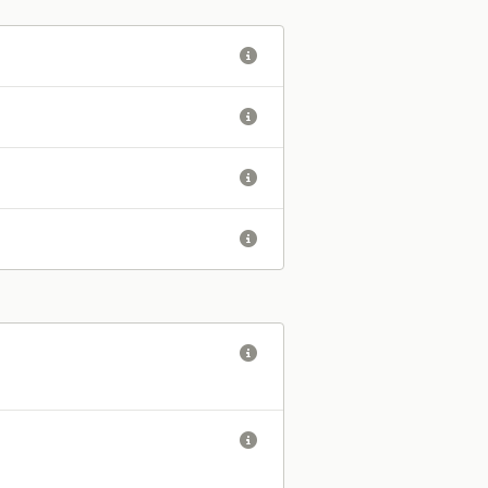





