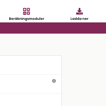
Beräkningsmoduler
Ladda ner
