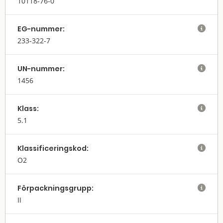
10118-76-0
EG-nummer:

233-322-7
UN-nummer:

1456
Klass:

5.1
Klassifi­cerings­kod:

O2
Förpack­nings­grupp:

II