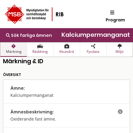
Program
Kalciumpermanganat
Sök farliga ämnen
Märkning
Räddning
Akutvård
Fysdata
Miljö
Märkning & ID
ÖVERSIKT
Ämne:
Kalciumpermanganat
Ämnes­beskrivning:

Oxiderande fast ämne.