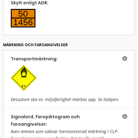
Skylt enligt ADR:
50
1456
MÄRKNING OCH FAROANGIVELSER
Transport­märkning:

Dessutom ska ev. miljöfarlighet märkas upp. Se hjälpen.
Signalord, faropiktogram och

faroangivelser:
Även ämnen som saknar harmoniserad märkning i CLP-