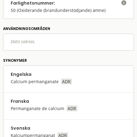
Farlighets­nummer:

50
(Oxiderande (brandunderstödjande) ämne)
ANVÄNDNINGS­OMRÅDEN
Data saknas.
SYNONYMER
Engelska
Calcium permanganate
ADR
Franska
Permanganate de calcium
ADR
Svenska
Kalciumpermanganat
ADR