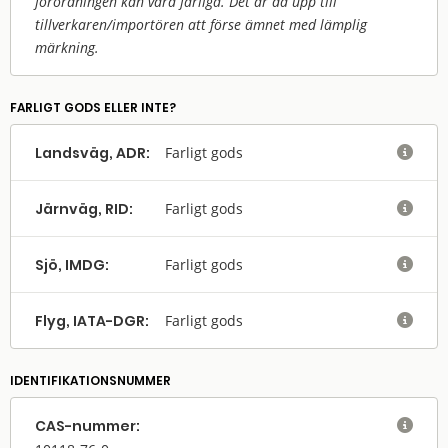
förordningen kan vara farliga. Det är då upp till
tillverkaren/
importören att förse ämnet med lämplig
märkning.
FARLIGT GODS ELLER INTE?
Landsväg, ADR:
Farligt gods

Järnväg, RID:
Farligt gods

Sjö, IMDG:
Farligt gods

Flyg, IATA-DGR:
Farligt gods

IDENTIFIKATIONSNUMMER
CAS-nummer:
