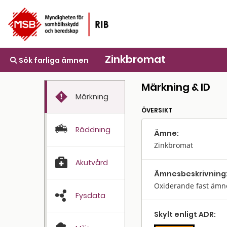
Zinkbromat
Sök farliga ämnen
Märkning & ID
Märkning
ÖVERSIKT
Räddning
Ämne:
Zinkbromat
Akutvård
Ämnes­beskrivning
Oxiderande fast ämn
Fysdata
Skylt enligt ADR: