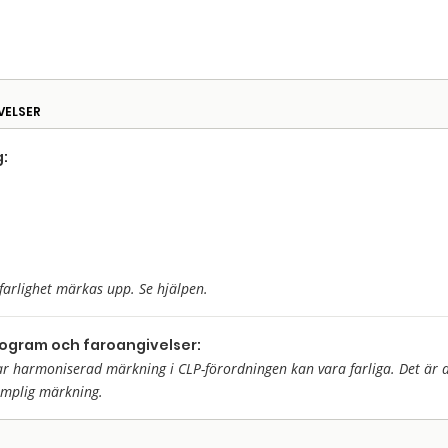
VELSER
:
farlighet märkas upp. Se hjälpen.
togram och faroangivelser:
harmoniserad märkning i CLP-förordningen kan vara farliga. Det är då 
ämplig märkning.