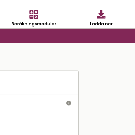
Beräkningsmoduler
Ladda ner
