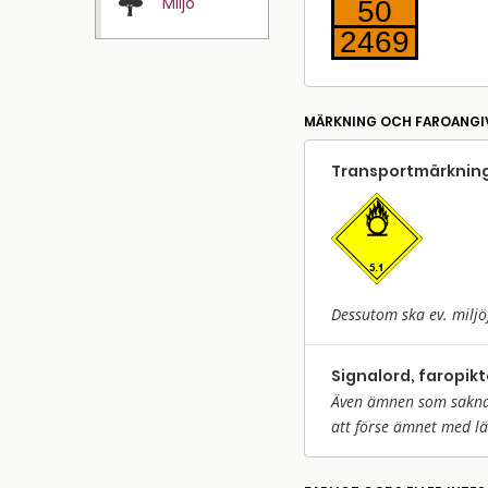
Miljö
50
2469
MÄRKNING OCH FAROANGI
Transport­märkning
Dessutom ska ev. miljö
Signalord, faropik
Även ämnen som saknar 
att förse ämnet med l