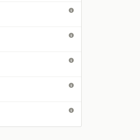




