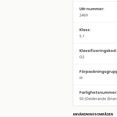
UN-nummer:
2469
Klass:
5.1
Klassifi­cerings­kod:
O2
Förpack­nings­grup
III
Farlighets­nummer
50
(Oxiderande (bra
ANVÄNDNINGS­OMRÅDEN