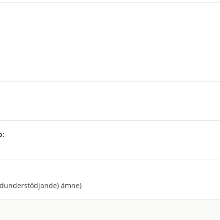
p:
:
ndunderstödjande) ämne)