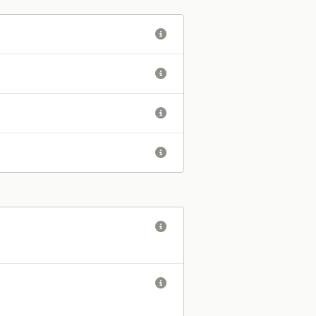





