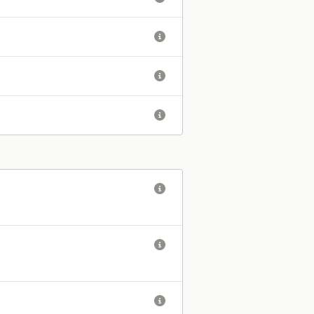





