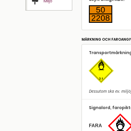
Miljö
50
2208
MÄRKNING OCH FAROANGI
Transport­märkning
Dessutom ska ev. miljö
Signalord, faropik
FARA