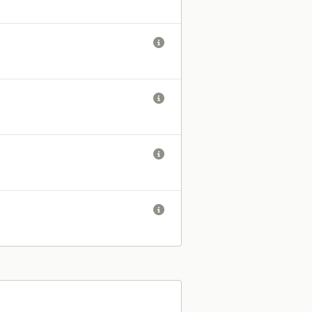



