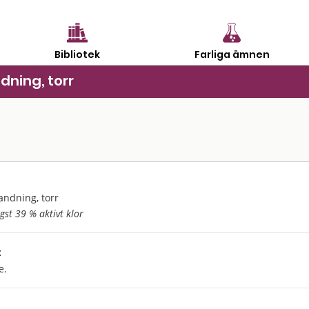
Bibliotek
Farliga ämnen
dning, torr
andning, torr
st 39 % aktivt klor
:
e.