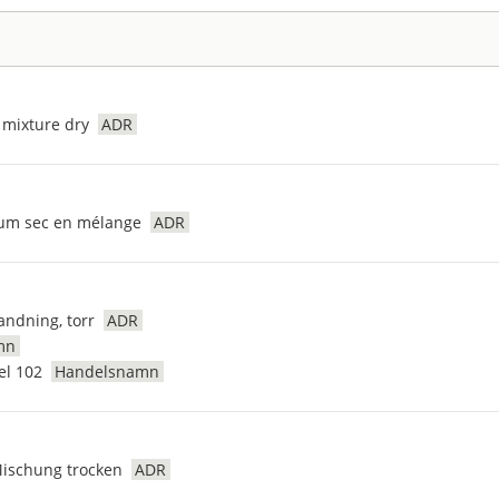
 mixture dry
ADR
ium sec en mélange
ADR
andning, torr
ADR
mn
el 102
Handelsnamn
Mischung trocken
ADR