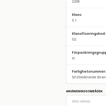
2208
Klass:
5.1
Klassifi­cerings­kod:
O2
Förpack­nings­grup
III
Farlighets­nummer
50
(Oxiderande (bra
ANVÄNDNINGS­OMRÅDEN
Data saknas.