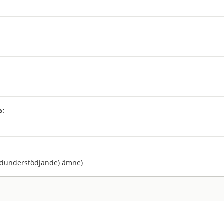
p:
:
ndunderstödjande) ämne)