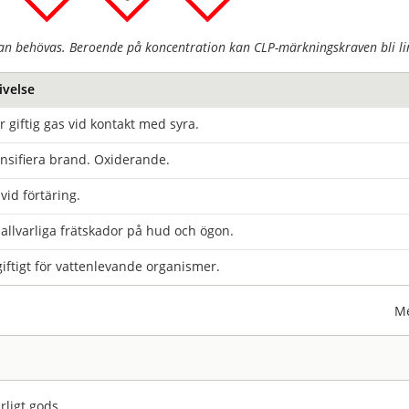
an behövas. Beroende på koncentration kan CLP-märkningskraven bli lin
ivelse
r giftig gas vid kontakt med syra.
nsifiera brand. Oxiderande.
 vid förtäring.
allvarliga frätskador på hud och ögon.
iftigt för vattenlevande organismer.
Me
rligt gods