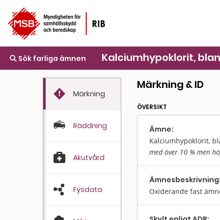
Kalciumhypoklorit, blan
Sök farliga ämnen
Märkning & ID
Märkning
ÖVERSIKT
Räddning
Ämne:
Kalciumhypoklorit, bl
med över 10 % men hög
Akutvård
Ämnes­beskrivning
Fysdata
Oxiderande fast ämn
Skylt enligt ADR: