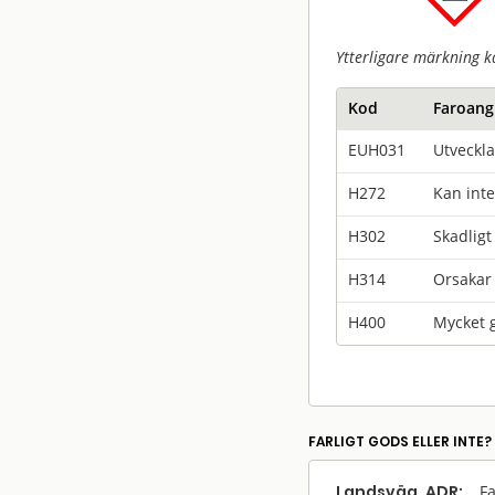
Ytterligare märkning k
Kod
Faroang
EUH031
Utveckla
H272
Kan inte
H302
Skadligt
H314
Orsakar 
H400
Mycket g
FARLIGT GODS ELLER INTE?
Landsväg, ADR:
Fa