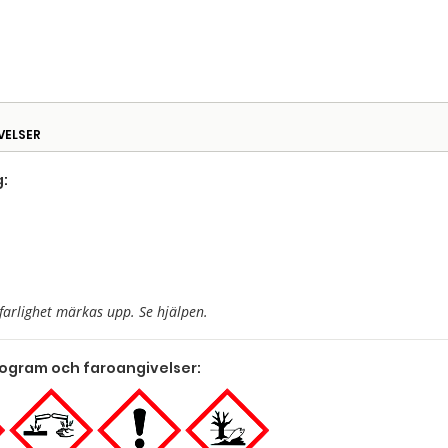
VELSER
:
farlighet märkas upp. Se hjälpen.
togram och faroangivelser: