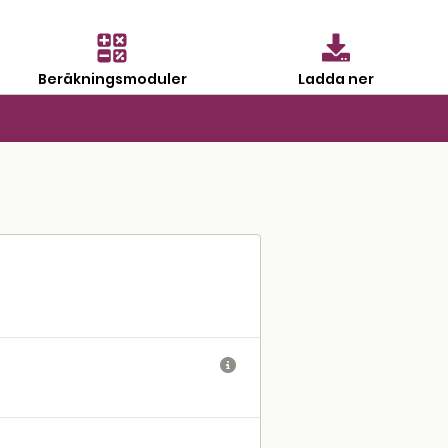
Beräkningsmoduler
Ladda ner
