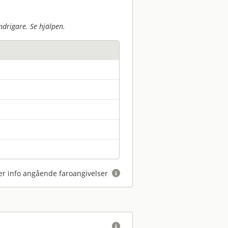
drigare. Se hjälpen.
r info angående faroangivelser

