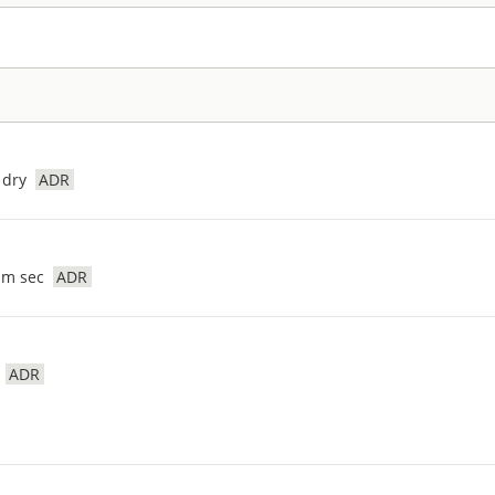
 dry
ADR
um sec
ADR
ADR