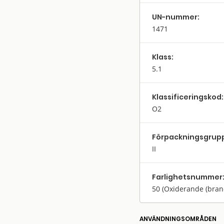
UN-nummer:
1471
Klass:
5.1
Klassifi­cerings­kod:
O2
Förpack­nings­grup
II
Farlighets­nummer
50
(Oxiderande (bra
ANVÄNDNINGS­OMRÅDEN