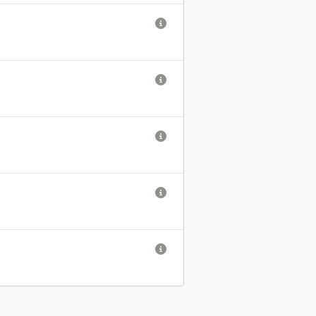




