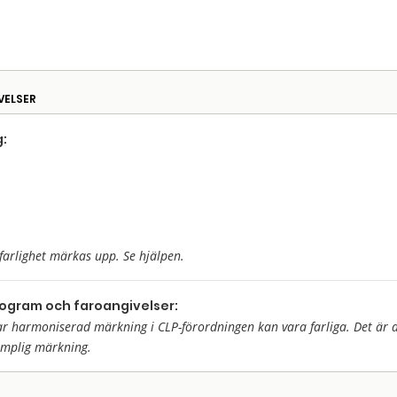
VELSER
:
farlighet märkas upp. Se hjälpen.
togram och faroangivelser:
harmoniserad märkning i CLP-förordningen kan vara farliga. Det är då 
ämplig märkning.