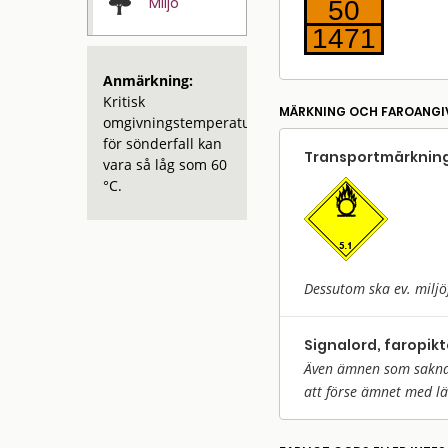
Miljö
50
1471
Anmärkning:
Kritisk
MÄRKNING OCH FAROANGI
omgivningstemperatur
för sönderfall kan
Transport­märkning
vara så låg som 60
°C.
Dessutom ska ev. miljö
Signalord, faropik
Även ämnen som saknar 
att förse ämnet med l