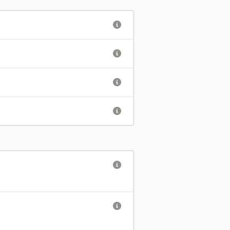





