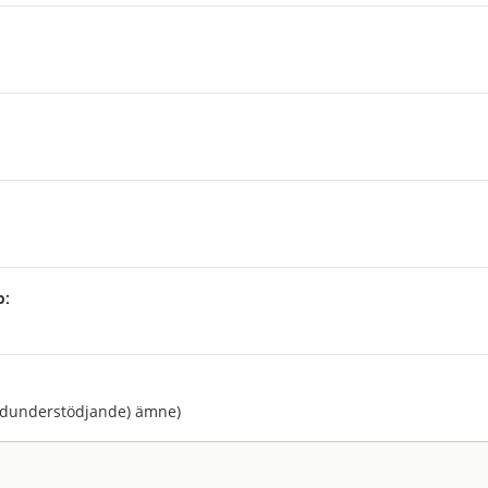
p:
:
ndunderstödjande) ämne)