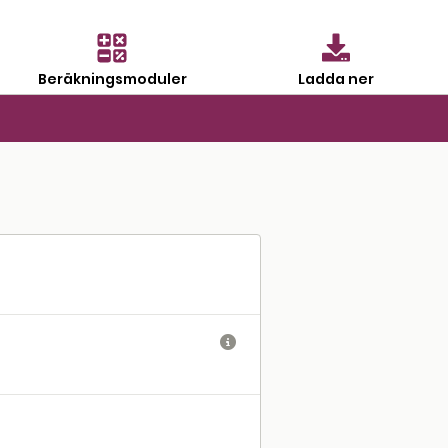
Beräkningsmoduler
Ladda ner
