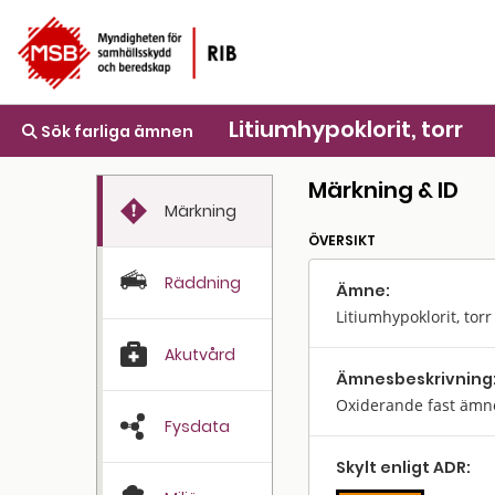
Litiumhypoklorit, torr
Sök farliga ämnen
Märkning & ID
Märkning
ÖVERSIKT
Räddning
Ämne:
Litiumhypoklorit, torr
Akutvård
Ämnes­beskrivning
Oxiderande fast ämn
Fysdata
Skylt enligt ADR: