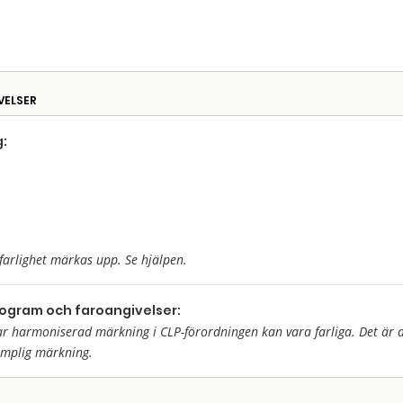
VELSER
:
farlighet märkas upp. Se hjälpen.
togram och faroangivelser:
harmoniserad märkning i CLP-förordningen kan vara farliga. Det är då 
ämplig märkning.