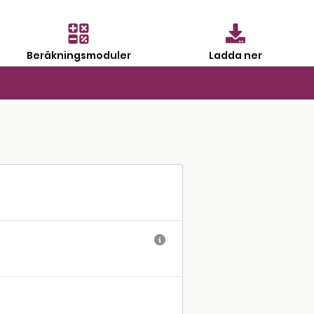
Beräkningsmoduler
Ladda ner
