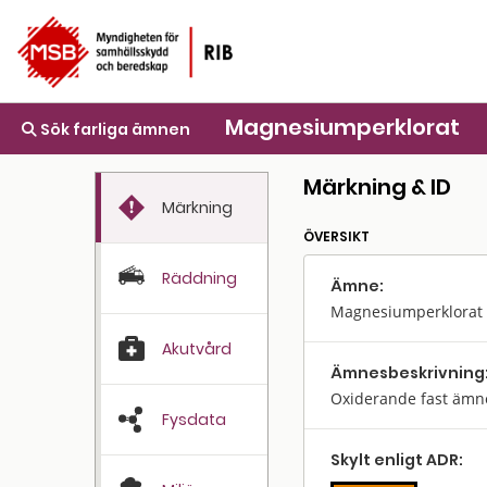
Magnesiumperklorat
Sök farliga ämnen
Märkning & ID
Märkning
ÖVERSIKT
Räddning
Ämne:
Magnesiumperklorat
Akutvård
Ämnes­beskrivning
Oxiderande fast ämn
Fysdata
Skylt enligt ADR: