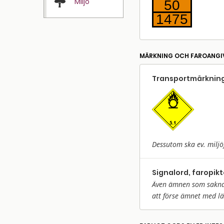
Miljö
50
1475
MÄRKNING OCH FAROANGI
Transport­märkning
Dessutom ska ev. miljö
Signalord, faropik
Även ämnen som saknar 
att förse ämnet med l