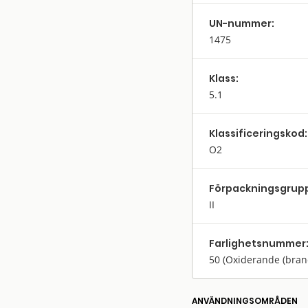
UN-nummer:
1475
Klass:
5.1
Klassifi­cerings­kod:
O2
Förpack­nings­grup
II
Farlighets­nummer
50
(Oxiderande (bra
ANVÄNDNINGS­OMRÅDEN