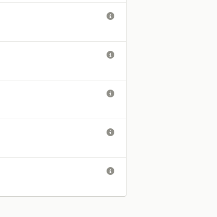




