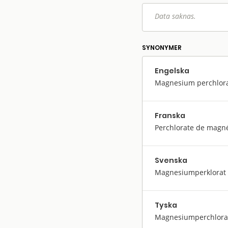
Data saknas.
SYNONYMER
Engelska
Magnesium perchlor
Franska
Perchlorate de magn
Svenska
Magnesiumperklorat
Tyska
Magnesiumperchlora