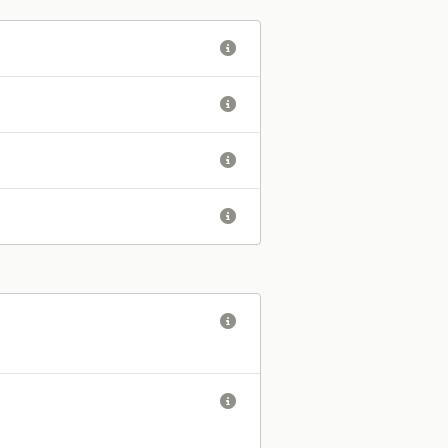





