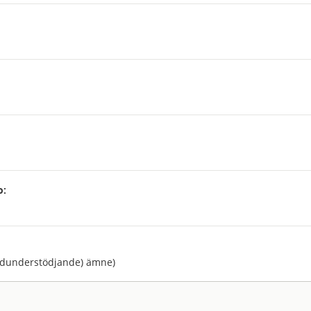
p:
:
ndunderstödjande) ämne)