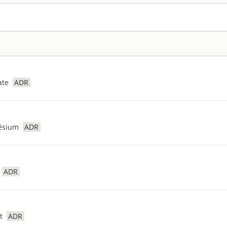
ate
ADR
ésium
ADR
ADR
t
ADR