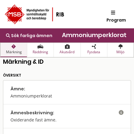
Program
Ammoniumperklorat
Sök farliga ämnen
Märkning
Räddning
Akutvård
Fysdata
Miljö
Märkning & ID
ÖVERSIKT
Ämne:
Ammoniumperklorat
Ämnes­beskrivning:

Oxiderande fast ämne.