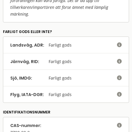
förordningen kan vara farliga. Det är då upp till
tillverkaren/
importören att förse ämnet med lämplig
märkning.
FARLIGT GODS ELLER INTE?
Landsväg, ADR:
Farligt gods

Järnväg, RID:
Farligt gods

Sjö, IMDG:
Farligt gods

Flyg, IATA-DGR:
Farligt gods

IDENTIFIKATIONSNUMMER
CAS-nummer:
