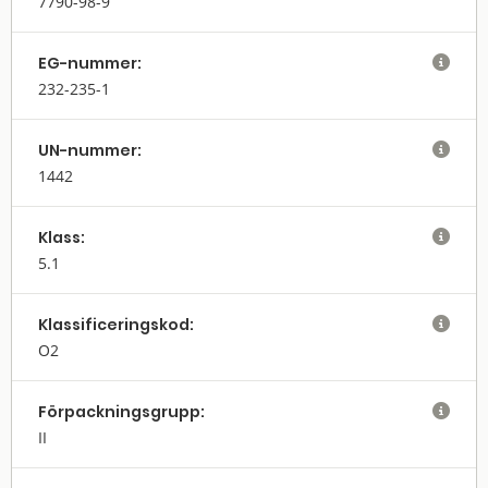
7790-98-9
EG-nummer:

232-235-1
UN-nummer:

1442
Klass:

5.1
Klassifi­cerings­kod:

O2
Förpack­nings­grupp:

II