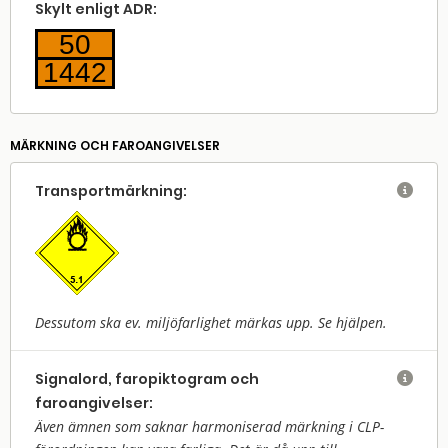
Skylt enligt ADR:
50
1442
MÄRKNING OCH FAROANGIVELSER
Transport­märkning:

Dessutom ska ev. miljöfarlighet märkas upp. Se hjälpen.
Signalord, faropiktogram och

faroangivelser:
Även ämnen som saknar harmoniserad märkning i CLP-