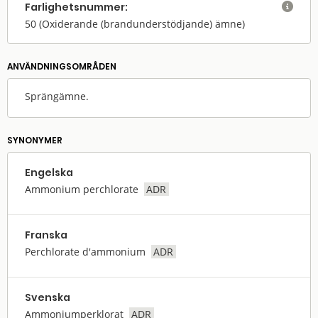
Farlighets­nummer:

50
(Oxiderande (brandunderstödjande) ämne)
ANVÄNDNINGS­OMRÅDEN
Sprängämne.
SYNONYMER
Engelska
Ammonium perchlorate
ADR
Franska
Perchlorate d'ammonium
ADR
Svenska
Ammoniumperklorat
ADR