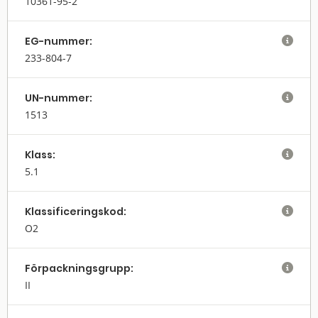
10361-95-2
EG-nummer:

233-804-7
UN-nummer:

1513
Klass:

5.1
Klassifi­cerings­kod:

O2
Förpack­nings­grupp:

II