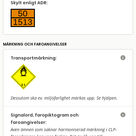
Skylt enligt ADR:
50
1513
MÄRKNING OCH FAROANGIVELSER
Transport­märkning:

Dessutom ska ev. miljöfarlighet märkas upp. Se hjälpen.
Signalord, faropiktogram och

faroangivelser:
Även ämnen som saknar harmoniserad märkning i CLP-