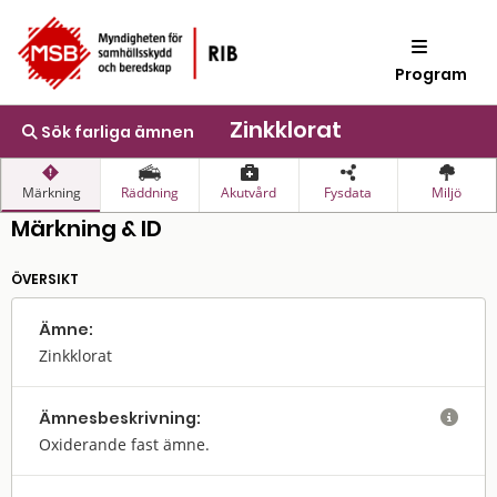
Program
Zinkklorat
Sök farliga ämnen
Märkning
Räddning
Akutvård
Fysdata
Miljö
Märkning & ID
ÖVERSIKT
Ämne:
Zinkklorat
Ämnes­beskrivning:

Oxiderande fast ämne.