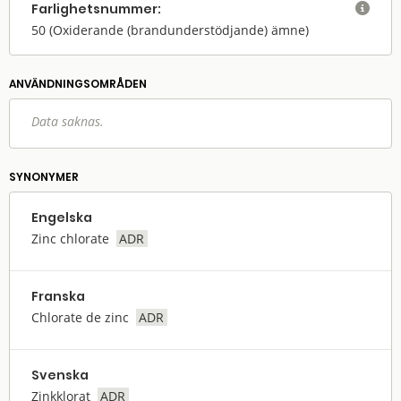
Farlighets­nummer:

50
(Oxiderande (brandunderstödjande) ämne)
ANVÄNDNINGS­OMRÅDEN
Data saknas.
SYNONYMER
Engelska
Zinc chlorate
ADR
Franska
Chlorate de zinc
ADR
Svenska
Zinkklorat
ADR