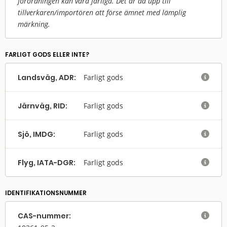
förordningen kan vara farliga. Det är då upp till
tillverkaren/
importören att förse ämnet med lämplig
märkning.
FARLIGT GODS ELLER INTE?
Landsväg, ADR:
Farligt gods

Järnväg, RID:
Farligt gods

Sjö, IMDG:
Farligt gods

Flyg, IATA-DGR:
Farligt gods

IDENTIFIKATIONSNUMMER
CAS-nummer:
