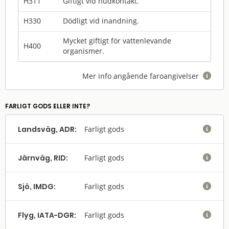
H311
Giftigt vid hudkontakt.
H330
Dödligt vid inandning.
Mycket giftigt för vattenlevande
H400
organismer.
Mer info angående faroangivelser

FARLIGT GODS ELLER INTE?
Landsväg, ADR:
Farligt gods

Järnväg, RID:
Farligt gods

Sjö, IMDG:
Farligt gods

Flyg, IATA-DGR:
Farligt gods
