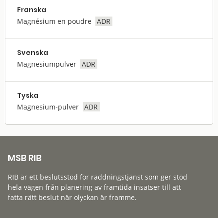
Franska
Magnésium en poudre
ADR
Svenska
Magnesiumpulver
ADR
Tyska
Magnesium-pulver
ADR
MSB RIB
RIB är ett beslutsstöd för räddningstjänst som ger stöd
hela vägen från planering av framtida insatser till att
fatta rätt beslut när olyckan är framme.