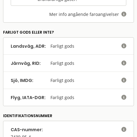
Mer info angående faroangivelser

FARLIGT GODS ELLER INTE?
Landsväg, ADR:
Farligt gods

Järnväg, RID:
Farligt gods

Sjö, IMDG:
Farligt gods

Flyg, IATA-DGR:
Farligt gods

IDENTIFIKATIONSNUMMER
CAS-nummer:

7439-95-4