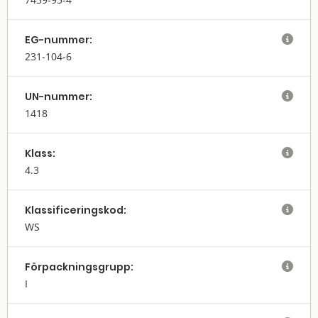
EG-nummer:

231-104-6
UN-nummer:

1418
Klass:

4.3
Klassifi­cerings­kod:

WS
Förpack­nings­grupp:

I