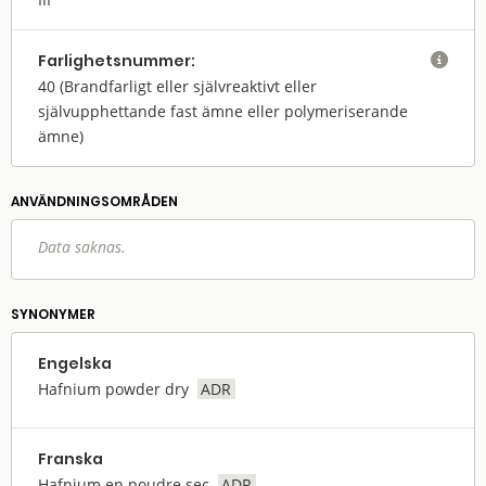
Farlighets­nummer:

40
(Brandfarligt eller självreaktivt eller
självupphettande fast ämne eller polymeriserande
ämne)
ANVÄNDNINGS­OMRÅDEN
Data saknas.
SYNONYMER
Engelska
Hafnium powder dry
ADR
Franska
Hafnium en poudre sec
ADR