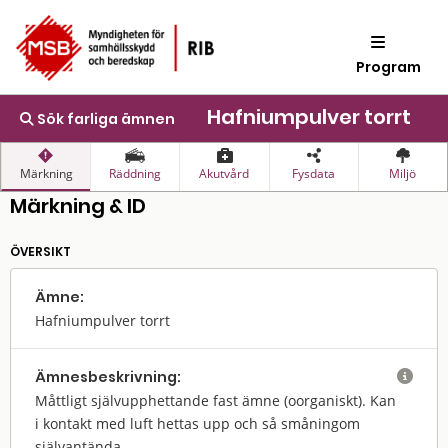
Program
Hafniumpulver torrt
Sök farliga ämnen
Märkning
Räddning
Akutvård
Fysdata
Miljö
Märkning & ID
ÖVERSIKT
Ämne:
Hafniumpulver torrt
Ämnes­beskrivning:

Måttligt självupphettande fast ämne (oorganiskt). Kan
i kontakt med luft hettas upp och så småningom
självantända.