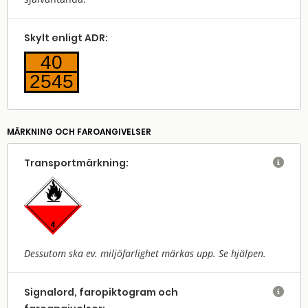
Skylt enligt ADR:
40
2545
MÄRKNING OCH FAROANGIVELSER
Transport­märkning:

Dessutom ska ev. miljöfarlighet märkas upp. Se hjälpen.
Signalord, faropiktogram och
