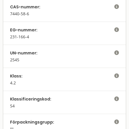
CAS-nummer:

7440-58-6
EG-nummer:

231-166-4
UN-nummer:

2545
Klass:

4.2
Klassifi­cerings­kod:

S4
Förpack­nings­grupp:

III