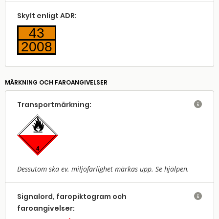
Skylt enligt ADR:
43
2008
MÄRKNING OCH FAROANGIVELSER
Transport­märkning:

Dessutom ska ev. miljöfarlighet märkas upp. Se hjälpen.
Signalord, faropiktogram och

faroangivelser: