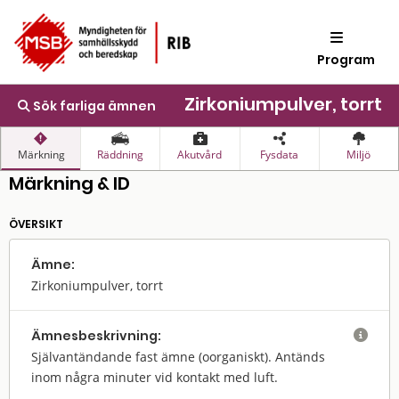
Program
Zirkoniumpulver, torrt
Sök farliga ämnen
Märkning
Räddning
Akutvård
Fysdata
Miljö
Märkning & ID
ÖVERSIKT
Ämne:
Zirkoniumpulver, torrt
Ämnes­beskrivning:

Självantändande fast ämne (oorganiskt). Antänds
inom några minuter vid kontakt med luft.