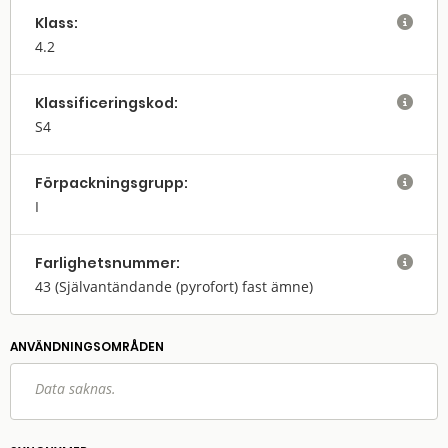
Klass:

4.2
Klassifi­cerings­kod:

S4
Förpack­nings­grupp:

I
Farlighets­nummer:

43
(Självantändande (pyrofort) fast ämne)
ANVÄNDNINGS­OMRÅDEN
Data saknas.