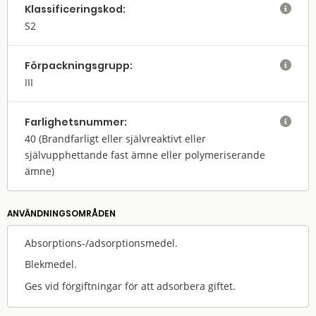
Klassifi­cerings­kod:

S2
Förpack­nings­grupp:

III
Farlighets­nummer:

40
(Brandfarligt eller självreaktivt eller
självupphettande fast ämne eller polymeriserande
ämne)
ANVÄNDNINGS­OMRÅDEN
Absorptions-/adsorptionsmedel.
Blekmedel.
Ges vid förgiftningar för att adsorbera giftet.