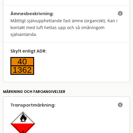
Ämnes­beskrivning:

Måttligt självupphettande fast ämne (organiskt). Kan i
kontakt med luft hettas upp och så småningom
självantända.
Skylt enligt ADR:
40
1362
MÄRKNING OCH FAROANGIVELSER
Transport­märkning:
