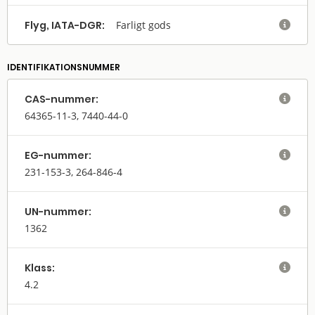
Flyg, IATA-DGR:
Farligt gods

IDENTIFIKATIONSNUMMER
CAS-nummer:

64365-11-3, 7440-44-0
EG-nummer:

231-153-3, 264-846-4
UN-nummer:

1362
Klass:

4.2