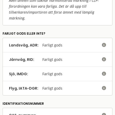
Även ämnen som saknar harmoniserad märkning i CLP-
förordningen kan vara farliga. Det är då upp till
tillverkaren/
importören att förse ämnet med lämplig
märkning.
FARLIGT GODS ELLER INTE?
Landsväg, ADR:
Farligt gods

Järnväg, RID:
Farligt gods

Sjö, IMDG:
Farligt gods

Flyg, IATA-DGR:
Farligt gods

IDENTIFIKATIONSNUMMER