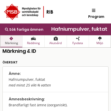
Program
Hafniumpulver, fuktat
Sök farliga ämnen
Märkning
Räddning
Akutvård
Fysdata
Miljö
Märkning & ID
ÖVERSIKT
Ämne:
Hafniumpulver, fuktat
med minst 25 vikt-% vatten
Ämnes­beskrivning:
Brandfarligt fast ämne (oorganiskt).