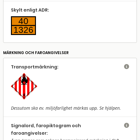
Skylt enligt ADR:
40
1326
MÄRKNING OCH FAROANGIVELSER
Transport­märkning:

Dessutom ska ev. miljöfarlighet märkas upp. Se hjälpen.
Signalord, faropiktogram och

faroangivelser: