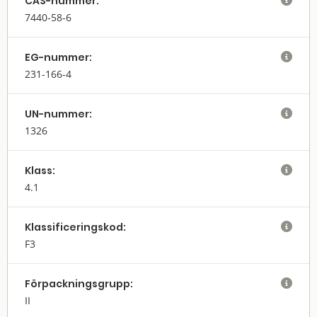
CAS-nummer:

7440-58-6
EG-nummer:

231-166-4
UN-nummer:

1326
Klass:

4.1
Klassifi­cerings­kod:

F3
Förpack­nings­grupp:

II