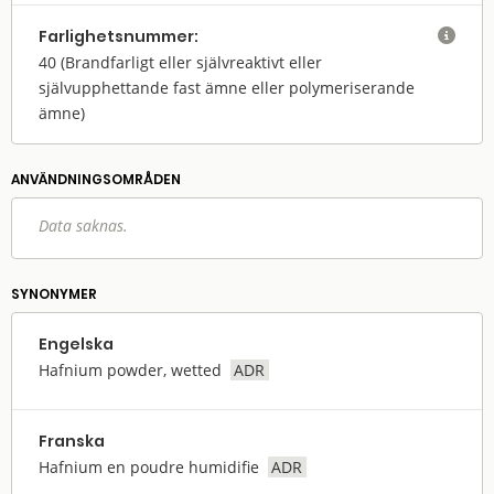
Farlighets­nummer:

40
(Brandfarligt eller självreaktivt eller
självupphettande fast ämne eller polymeriserande
ämne)
ANVÄNDNINGS­OMRÅDEN
Data saknas.
SYNONYMER
Engelska
Hafnium powder, wetted
ADR
Franska
Hafnium en poudre humidifie
ADR