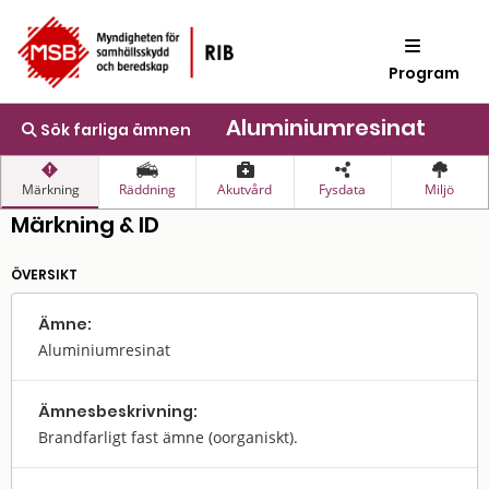
Program
Aluminiumresinat
Sök farliga ämnen
Märkning
Räddning
Akutvård
Fysdata
Miljö
Märkning & ID
ÖVERSIKT
Ämne:
Aluminiumresinat
Ämnes­beskrivning:
Brandfarligt fast ämne (oorganiskt).