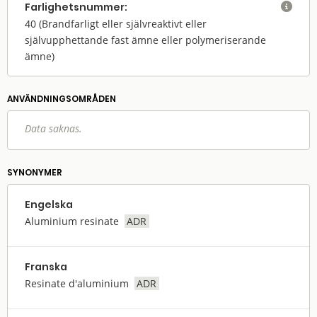
Farlighets­nummer:

40
(Brandfarligt eller självreaktivt eller
självupphettande fast ämne eller polymeriserande
ämne)
ANVÄNDNINGS­OMRÅDEN
Data saknas.
SYNONYMER
Engelska
Aluminium resinate
ADR
Franska
Resinate d'aluminium
ADR