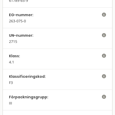
61789-65-9
EG-nummer:

263-075-0
UN-nummer:

2715
Klass:

4.1
Klassifi­cerings­kod:

F3
Förpack­nings­grupp:

III