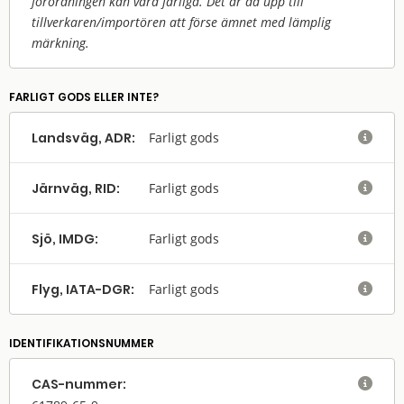
förordningen kan vara farliga. Det är då upp till
tillverkaren/
importören att förse ämnet med lämplig
märkning.
FARLIGT GODS ELLER INTE?
Landsväg, ADR:
Farligt gods

Järnväg, RID:
Farligt gods

Sjö, IMDG:
Farligt gods

Flyg, IATA-DGR:
Farligt gods

IDENTIFIKATIONSNUMMER
CAS-nummer:
