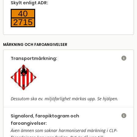
Skylt enligt ADR:
40
2715
MÄRKNING OCH FAROANGIVELSER
Transport­märkning:

Dessutom ska ev. miljöfarlighet märkas upp. Se hjälpen.
Signalord, faropiktogram och

faroangivelser:
Även ämnen som saknar harmoniserad märkning i CLP-