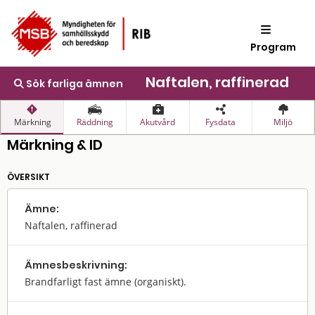
Program
Naftalen, raffinerad
Sök farliga ämnen
Märkning
Räddning
Akutvård
Fysdata
Miljö
Märkning & ID
ÖVERSIKT
Ämne:
Naftalen, raffinerad
Ämnes­beskrivning:
Brandfarligt fast ämne (organiskt).