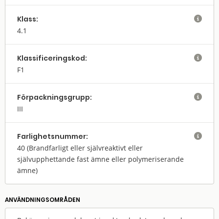
Klass:

4.1
Klassifi­cerings­kod:

F1
Förpack­nings­grupp:

III
Farlighets­nummer:

40
(Brandfarligt eller självreaktivt eller
självupphettande fast ämne eller polymeriserande
ämne)
ANVÄNDNINGS­OMRÅDEN