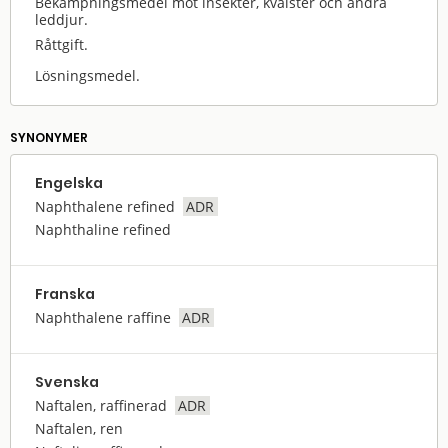
Bekämpningsmedel mot insekter, kvalster och andra
leddjur.
Råttgift.
Lösningsmedel.
SYNONYMER
Engelska
Naphthalene refined
ADR
Naphthaline refined
Franska
Naphthalene raffine
ADR
Svenska
Naftalen, raffinerad
ADR
Naftalen, ren