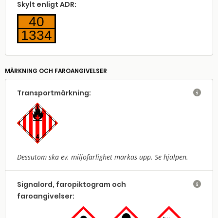
Skylt enligt ADR:
40
1334
MÄRKNING OCH FAROANGIVELSER
Transport­märkning:

Dessutom ska ev. miljöfarlighet märkas upp. Se hjälpen.
Signalord, faropiktogram och

faroangivelser: