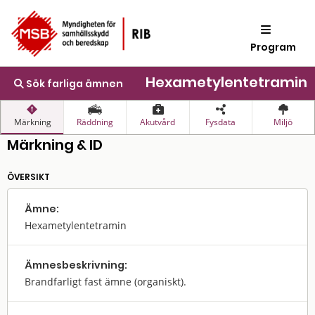
Program
Hexametylentetramin
Sök farliga ämnen
Märkning
Räddning
Akutvård
Fysdata
Miljö
Märkning & ID
ÖVERSIKT
Ämne:
Hexametylentetramin
Ämnes­beskrivning:
Brandfarligt fast ämne (organiskt).