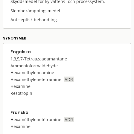
Skyddsmedel för kylvattens- och processystem.
Slembekämpningsmedel.
Antiseptisk behandling.
SYNONYMER
Engelska
1,3,5,7-Tetraazaadamantane
Ammonioformaldehyde
Hexamethyleneamine
Hexamethylenetetramine
ADR
Hexamine
Resotropin
Franska
Hexaméthylenetétramine
ADR
Hexamine