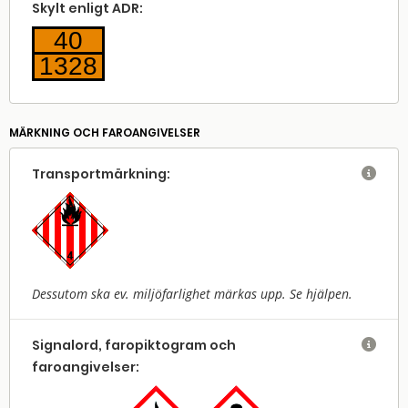
Skylt enligt ADR:
40
1328
MÄRKNING OCH FAROANGIVELSER
Transport­märkning:

Dessutom ska ev. miljöfarlighet märkas upp. Se hjälpen.
Signalord, faropiktogram och

faroangivelser: