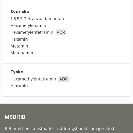
Svenska
1,3,5,7-Tetraazaadamantan
Hexametylenamin
Hexametylentetramin
ADR
Hexamin
Metamin
Metenamin
Tyska
Hexamethylentetramin
ADR
Hexamin
MSB RIB
RIB är ett beslutsstöd för räddningstjänst som ger stöd