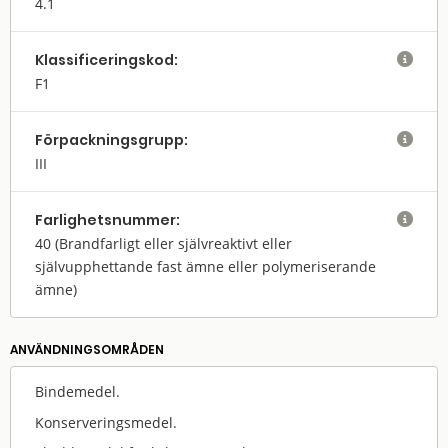
4.1
Klassifi­cerings­kod:

F1
Förpack­nings­grupp:

III
Farlighets­nummer:

40
(Brandfarligt eller självreaktivt eller
självupphettande fast ämne eller polymeriserande
ämne)
ANVÄNDNINGS­OMRÅDEN
Bindemedel.
Konserveringsmedel.